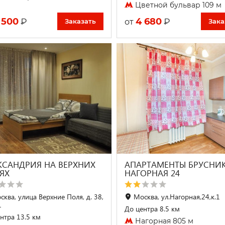
Цветной бульвар 109 м
 500
4 680
₽
₽
от
Заказать
Зака
КСАНДРИЯ НА ВЕРХНИХ
АПАРТАМЕНТЫ БРУСНИ
ЯХ
НАГОРНАЯ 24
сква, улица Верхние Поля, д. 38,
Москва, ул.Нагорная,24,к.1
1
До центра 8.5 км
нтра 13.5 км
Нагорная 805 м