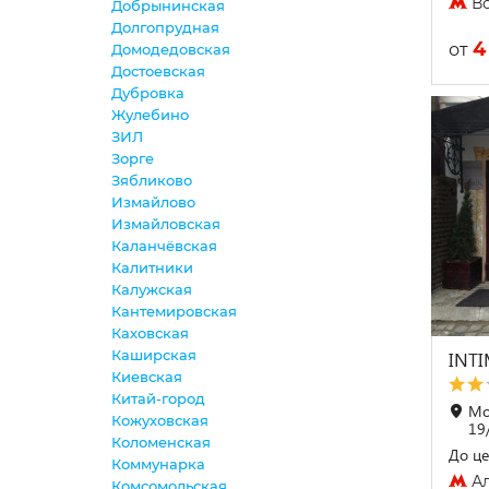
Во
Добрынинская
Долгопрудная
4
от
Домодедовская
Достоевская
Дубровка
Жулебино
ЗИЛ
Зорге
Зябликово
Измайлово
Измайловская
Каланчёвская
Калитники
Калужская
Кантемировская
Каховская
Каширская
INT
Киевская
Китай-город
Мо
Кожуховская
19
Коломенская
До це
Коммунарка
Ал
Комсомольская