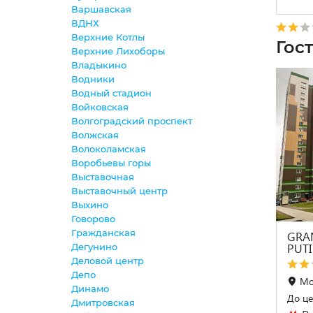
Варшавская
ВДНХ
Верхние Котлы
Гос
Верхние Лихоборы
Владыкино
Водники
Водный стадион
Войковская
Волгоградский проспект
Волжская
Волоколамская
Воробьевы горы
Выставочная
Выставочный центр
Выхино
Говорово
Гражданская
GRA
PUT
Дегунино
Деловой центр
Депо
Мо
Динамо
До це
Дмитровская