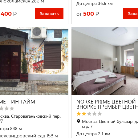
локоламская 266 м
До центра 36.6 км
 400
500
₽
₽
от
Заказать
Зака
IME - ИН ТАЙМ
NORKE PRIME ЦВЕТНОЙ 
ВНОРКЕ ПРЕМЬЕР ЦВЕТ
сква, Староваганьковский пер.,
/7
Москва, Цветной бульвар, д.
стр. 7
нтра 838 м
До центра 2.1 км
ександровский сад 158 м