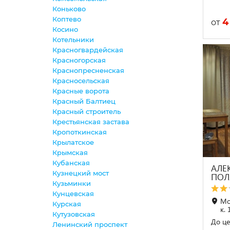
Коньково
Коптево
4
от
Косино
Котельники
Красногвардейская
Красногорская
Краснопресненская
Красносельская
Красные ворота
Красный Балтиец
Красный строитель
Крестьянская застава
Кропоткинская
Крылатское
Крымская
Кубанская
АЛЕ
Кузнецкий мост
ПОЛ
Кузьминки
Кунцевская
Мо
Курская
к. 
Кутузовская
До це
Ленинский проспект