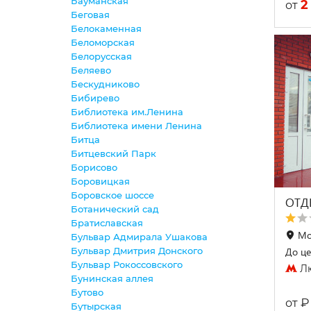
Бауманская
2
от
Беговая
Белокаменная
Беломорская
Белорусская
Беляево
Бескудниково
Бибирево
Библиотека им.Ленина
Библиотека имени Ленина
Битца
Битцевский Парк
Борисово
Боровицкая
Боровское шоссе
ОТД
Ботанический сад
Братиславская
Мо
Бульвар Адмирала Ушакова
Бульвар Дмитрия Донского
До це
Бульвар Рокоссовского
Лю
Бунинская аллея
Бутово
₽
от
Бутырская