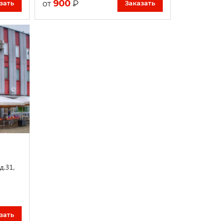
900
₽
от
зать
Заказать
д.31,
м
зать