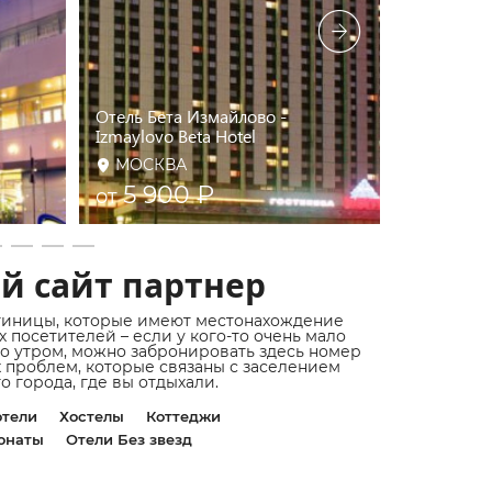
Отель Бета Измайлово -
Izmaylovo Beta Hotel
Измайлов
МОСКВА
МОСКВ
5 900 ₽
5 50
от
от
й сайт партнер
тиницы, которые имеют местонахождение
 посетителей – если у кого-то очень мало
о утром, можно забронировать здесь номер
х проблем, которые связаны с заселением
 города, где вы отдыхали.
тели
Хостелы
Коттеджи
онаты
Отели Без звезд