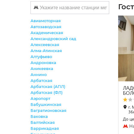
Гос
Авиамоторная
Автозаводская
Академическая
Александровский сад
Алексеевская
Алма-Атинская
Алтуфьево
Андроновка
Аникеевка
Аннино
Арбатская
Арбатская (АПЛ)
ЛАД
БОЛ
Арбатская (ФЛ)
Аэропорт
Бабушкинская
г. 
Багратионовская
36
Баковка
До це
Балтийская
На
Баррикадная