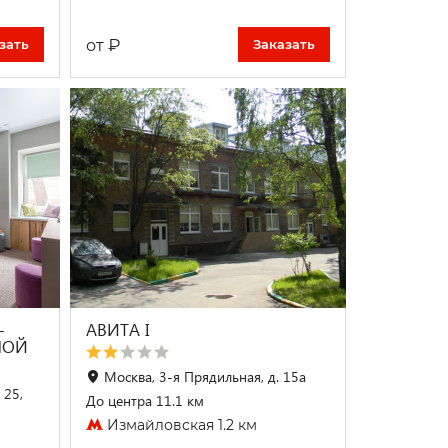
₽
от
зать
Заказать
-
АВИТА I
НОЙ
Москва, 3-я Прядильная, д. 15а
 25,
До центра 11.1 км
Измайловская 1.2 км