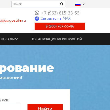
+7 (963) 615-33-55
Связаться в МАХ
M
fo@pogostite.ru
8 (800) 707-55-86
НЦ-ЗАЛЫ
ОРГАНИЗАЦИЯ МЕРОПРИЯТИЙ
рование
змещения!
(РУБ)
Найти