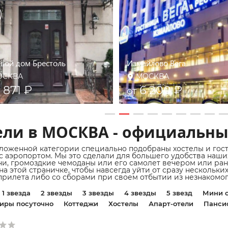
евой дом Брестоль
Измайлово Вега
ОСКВА
МОСКВА
 871 ₽
6 200 ₽
от
ели в МОСКВА - официальны
ложенной категории специально подобраны хостелы и гос
с аэропортом. Мы это сделали для большего удобства наших
и, громоздкие чемоданы или его самолет вечером или ран
на этой страничке, чтобы навсегда уйти от сразу нескольки
прилета либо со сборами при своем отбытии из незнакомого
1 звезда
2 звезды
3 звезды
4 звезды
5 звезд
Мини о
иры посуточно
Коттеджи
Хостелы
Апарт-отели
Панси