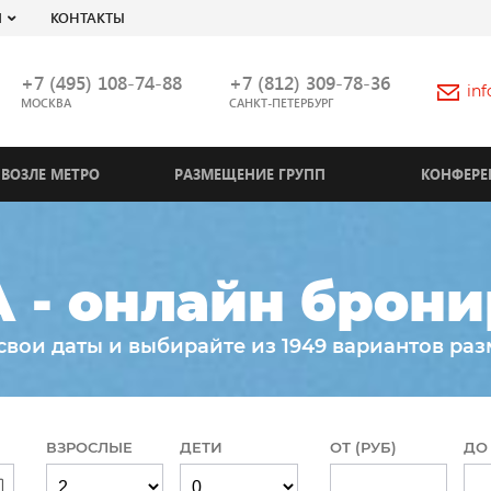
Я
КОНТАКТЫ
+7 (495) 108-74-88
+7 (812) 309-78-36
in
МОСКВА
САНКТ-ПЕТЕРБУРГ
ВОЗЛЕ МЕТРО
РАЗМЕЩЕНИЕ ГРУПП
КОНФЕРЕ
 - онлайн брони
свои даты и выбирайте из 1949 вариантов ра
ВЗРОСЛЫЕ
ДЕТИ
ОТ (РУБ)
ДО 