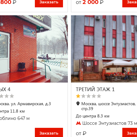
 800
2 000
₽
₽
от
Заказать
Зака
ЫХ 4
ТРЕТИЙ ЭТАЖ 1
сква. ул. Армавирская, д.3
Москва, шоссе Энтузиастов, 
стр.39
нтра 11.8 км
До центра 8.3 км
блино 647 м
Шоссе Энтузиастов 73 
₽
от
Заказать
Зака