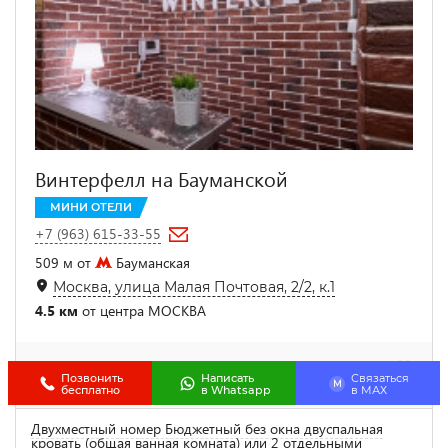
Винтерфелл на Бауманской
МИНИ ОТЕЛИ
+7 (963) 615-33-55
509 м от
Бауманская
Москва, улица Малая Почтовая, 2/2, к.1
4.5 км
от центра МОСКВА
Позвонить
Написать
Связаться
M
бесплатно
в Whatsapp
в МАХ
Двухместный номер Бюджетный без окна двуспальная
кровать (общая ванная комната) или 2 отдельными