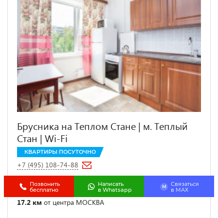
Брусника на Теплом Стане | м. Теплый
Стан | Wi-Fi
КВАРТИРЫ ПОСУТОЧНО
+7 (495) 108-74-88
4.1 км от
Новоясеневская
Позвонить
Написать
Связаться
M
бесплатно
в Whatsapp
в МАХ
Москва, ул. Генерала Тюленева, д.31
17.2 км
от центра МОСКВА