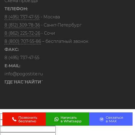
Схема проезда
ТЕЛЕФОН:
8 (495) 737-47-55
- Москва
8 (812) 309-78-36
- Санкт-Петербург
8 (862) 225-72-26
- Сочи
8 (800) 707-55-86
– бесплатный звонок
ФАКС:
8 (495) 737-47-55
E-MAIL:
info@pogostite.ru
ГДЕ НАС НАЙТИ
Позвонить
Написать
Связаться
M
бесплатно
в Whatsapp
в МАХ