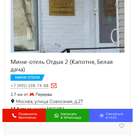
Мини-отель Отдых 2 (Капотня, Белая
дача)
МИНИ ОТЕЛИ
+7 (495) 108-74-88
2.7 км от
Перерва
Москва, улица Совхозная, д.27
12.4 км
от центра МОСКВА
Позвонить
Написать
Связаться
M
бесплатно
в Whatsapp
в МАХ