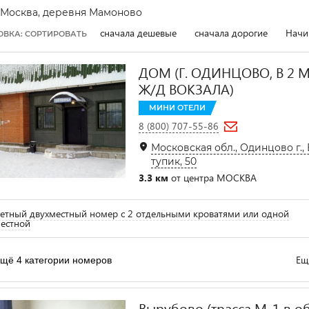
Москва, деревня Мамоново
сначала дешевые
сначала дорогие
Начи
ОВКА: СОРТИРОВАТЬ
ДОМ (Г. ОДИНЦОВО, В 2 
Ж/Д ВОКЗАЛА)
МИНИ ОТЕЛИ
8 (800) 707-55-86
Московская обл., Одинцово г.,
тупик, 50
3.3 км
от центра МОСКВА
тный двухместный номер с 2 отдельными кроватями или одной
естной
Ещ
щё 4 категории номеров
Вырубово (трасса М-1 в об