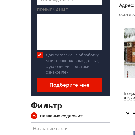
Адрес:
ПРИМЕЧАНИЕ
СОРТИР
Даю согласие на обработку
моих персональных данных,
с условиями Политики
ознакомлен.
Подберите мне
Бюдже
двухм
Фильтр
Е
Название содержит: