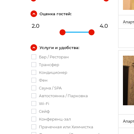
Оценка гостей:
Апар
2.0
4.0
Услуги и удобства:
Бар / Ресторан
Трансфер
Кондиционер
Фен
Сауна / SPA
Автостоянка / Парковка
Wi-Fi
Сейф
Конференц-зал
Апар
Прачечная или Химчистка