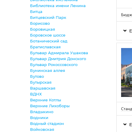
Библиотека имени Ленина
Битца
Бюдж
Битцевский Парк
Борисово
Боровицкая
Е
Боровское шоссе
Ботанический сад
Братиславская
Бульвар Адмирала Ушакова
Бульвар Дмитрия Донского
Бульвар Рокоссовского
Бунинская аллея
Бутово
Бутырская
Варшавская
ВДНХ
Верхние Котлы
Верхние Лихоборы
Станд
Владыкино
Водники
Водный стадион
Е
Войковская