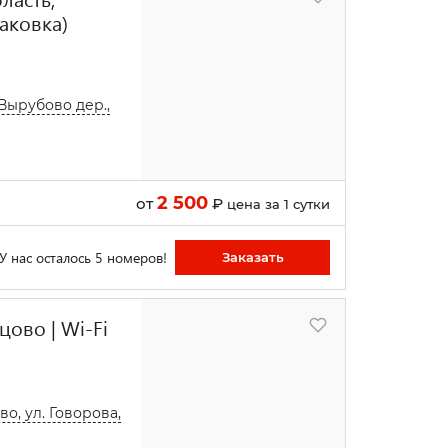
аковка)
 Вырубово дер.,
2 500
от
₽
цена за 1 сутки
У нас осталось 5 номеров!
Заказать
ово | Wi-Fi
о, ул. Говорова,