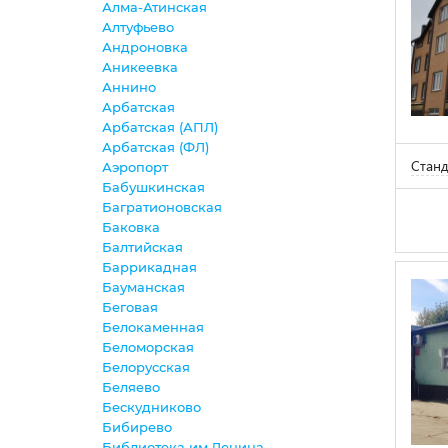
Алма-Атинская
Алтуфьево
Андроновка
Аникеевка
Аннино
Арбатская
Арбатская (АПЛ)
Арбатская (ФЛ)
Станд
Аэропорт
Бабушкинская
Багратионовская
Баковка
Балтийская
Баррикадная
Бауманская
Беговая
Белокаменная
Беломорская
Белорусская
Беляево
Бескудниково
Бибирево
Библиотека им.Ленина