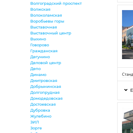
Волгоградский проспект
Волжская
Волоколамская
Воробьевы горы
Выставочная
Выставочный центр
Выхино
Говорово
Гражданская
Дегунино
Деловой центр
Депо
Станд
Динамо
Дмитровская
Добрынинская
Е
Долгопрудная
Домодедовская
Достоевская
Дубровка
Жулебино
ЗИЛ
Зорге