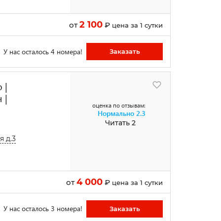
2 100
от
₽
цена за 1 сутки
У нас осталось 4 номера!
Заказать
 |
 |
оценка по отзывам:
Нормально
2.3
Читать 2
 д.3
4 000
от
₽
цена за 1 сутки
У нас осталось 3 номера!
Заказать