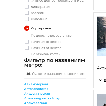
Фитнес-центр / Тренажерный зал
Бильярдная
Бассейн
Животные
Сортировка:
По цене, по возрастанию
Начиная от центра
Начиная от центра
По отзывам гостей
Фильтр по названиям
метро:
Двухм
Е
Авиамоторная
Автозаводская
Академическая
Александровский сад
Алексеевская