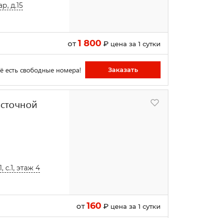
р, д.15
1 800
от
₽
цена за 1 сутки
ё есть свободные номера!
Заказать
осточной
 с.1, этаж 4
160
от
₽
цена за 1 сутки