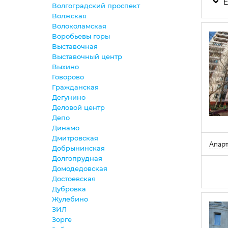
Е
Волгоградский проспект
Волжская
Волоколамская
Воробьевы горы
Выставочная
Выставочный центр
Выхино
Говорово
Гражданская
Дегунино
Деловой центр
Депо
Динамо
Дмитровская
Апар
Добрынинская
Долгопрудная
Домодедовская
Достоевская
Дубровка
Жулебино
ЗИЛ
Зорге