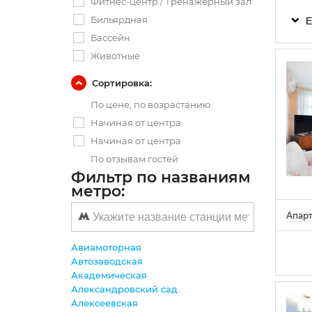
Фитнес-центр / Тренажерный зал
Бильярдная
Е
Бассейн
Животные
Сортировка:
По цене, по возрастанию
Начиная от центра
Начиная от центра
По отзывам гостей
Фильтр по названиям
метро:
Апар
Авиамоторная
Автозаводская
Академическая
Александровский сад
Алексеевская