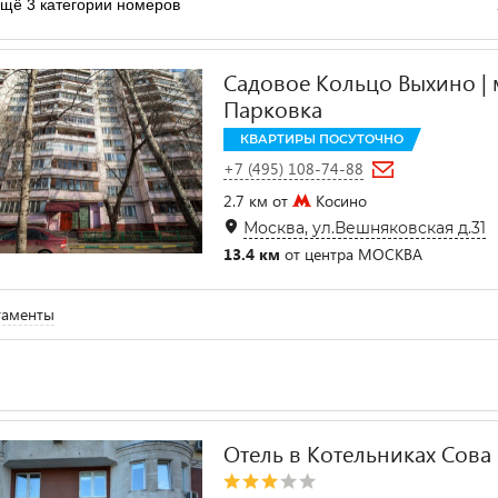
щё 3 категории номеров
Садовое Кольцо Выхино | м
Парковка
КВАРТИРЫ ПОСУТОЧНО
+7 (495) 108-74-88
2.7 км от
Косино
Москва, ул.Вешняковская д.31
13.4 км
от центра МОСКВА
таменты
Отель в Котельниках Сова