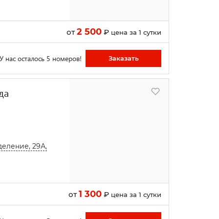
2 500
от
₽
цена за 1 сутки
У нас осталось 5 номеров!
Заказать
да
деление, 29А,
1 300
от
₽
цена за 1 сутки