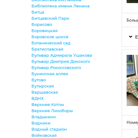
Библиотека имени Ленина
Битца
Битцевский Парк
Боль
Борисово
Боровицкая
Боровское шоссе
Е
Ботанический сад
Братиславская
Бульвар Адмирала Ушакова
Бульвар Дмитрия Донского
Бульвар Рокоссовского
Бунинская аллея
Бутово
Бутырская
Варшавская
ВДНХ
Верхние Котлы
Верхние Лихоборы
Владыкино
Номер
Водники
Водный стадион
Войковская