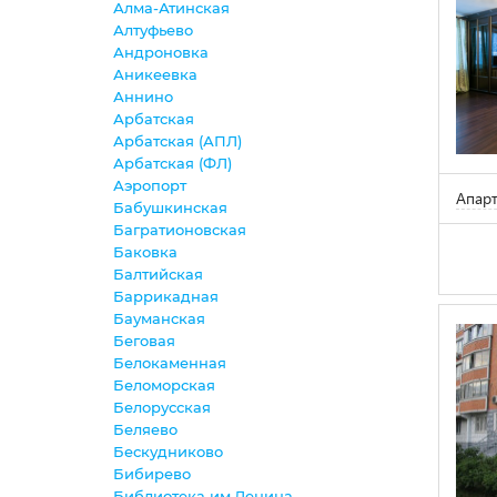
Алма-Атинская
Алтуфьево
Андроновка
Аникеевка
Аннино
Арбатская
Арбатская (АПЛ)
Арбатская (ФЛ)
Аэропорт
Апар
Бабушкинская
Багратионовская
Баковка
Балтийская
Баррикадная
Бауманская
Беговая
Белокаменная
Беломорская
Белорусская
Беляево
Бескудниково
Бибирево
Библиотека им.Ленина