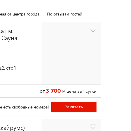
ная от центра города
По отзывам гостей
 | м.
 Сауна
2, стр.1
3 700
от
₽
цена за 1 сутки
ё есть свободные номера!
Заказать
Скайрумс)