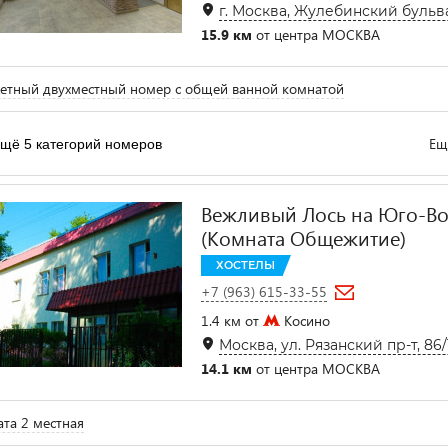
г. Москва, Жулебинский бульва
15.9 км
от центра МОСКВА
тный двухместный номер с общей ванной комнатой
Ещ
щё 5 категорий номеров
Вежливый Лось на Юго-В
(Комната Общежитие)
ХОСТЕЛЫ
+7 (963) 615-33-55
1.4 км от
Косино
Москва, ул. Рязанский пр-т, 86/1,
14.1 км
от центра МОСКВА
та 2 местная