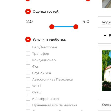
Оценка гостей:
2.0
4.0
Бюдже
Е
Услуги и удобства:
Бар / Ресторан
Трансфер
Кондиционер
Фен
Сауна / SPA
Автостоянка / Парковка
Wi-Fi
Сейф
Конференц-зал
Комна
Прачечная или Химчистка