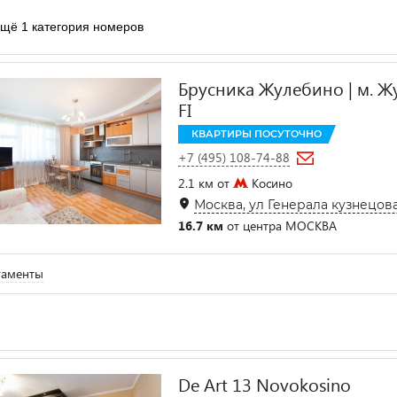
щё 1 категория номеров
Брусника Жулебино | м. Ж
FI
КВАРТИРЫ ПОСУТОЧНО
+7 (495) 108-74-88
2.1 км от
Косино
Москва, ул Генерала кузнецова 
16.7 км
от центра МОСКВА
таменты
De Art 13 Novokosino