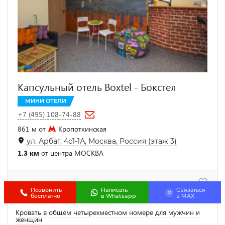
Капсульный отель Boxtel - Бокстел
МИНИ ОТЕЛИ
+7 (495) 108-74-88
861 м от
Кропоткинская
ул. Арбат, 4с1-1А, Москва, Россия (этаж 3)
1.3 км
от центра МОСКВА
Позвонить
Написать
Связаться
M
бесплатно
в Whatsapp
в МАХ
Кровать в общем четырехместном номере для мужчин и
женщин