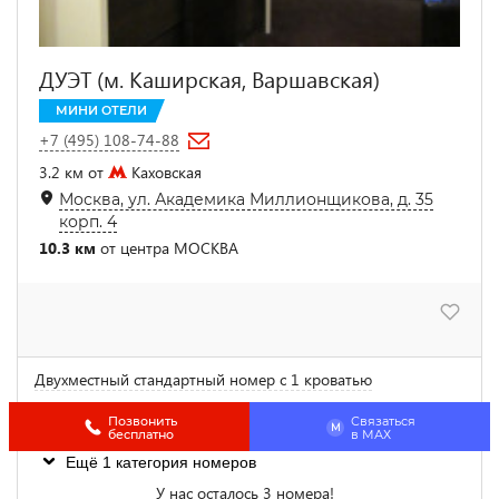
ДУЭТ (м. Каширская, Варшавская)
МИНИ ОТЕЛИ
+7 (495) 108-74-88
3.2 км от
Каховская
Москва, ул. Академика Миллионщикова, д. 35
корп. 4
10.3 км
от центра МОСКВА
Двухместный стандартный номер с 1 кроватью
4 500
от
₽
цена за 1 сутки
Позвонить
Связаться
M
бесплатно
в МАХ
Ещё 1 категория номеров
У нас осталось 3 номера!