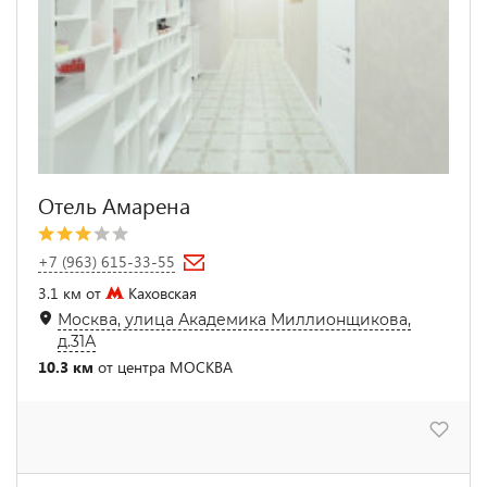
Отель Амарена
+7 (963) 615-33-55
3.1 км от
Каховская
Москва, улица Академика Миллионщикова,
д.31А
10.3 км
от центра МОСКВА