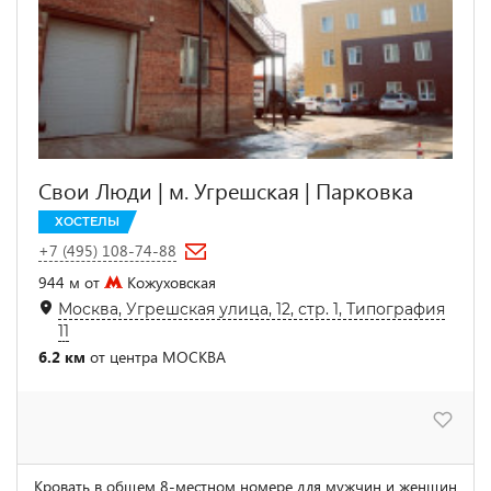
Свои Люди | м. Угрешская | Парковка
ХОСТЕЛЫ
+7 (495) 108-74-88
944 м от
Кожуховская
Москва, Угрешская улица, 12, стр. 1, Типография
11
6.2 км
от центра МОСКВА
Кровать в общем 8-местном номере для мужчин и женщин