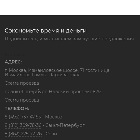
Сэкономьте время и деньги
Подпишитесь, и мы вышлем вам лучшие предложения
Контакты
АДРЕС:
г. Москва, Измайловское шоссе, 71 гостиница
Измайлово Гамма. Партизанская
Схема проезда
г.Санкт-Петербург, Невский проспект 87/2
Схема проезда
ТЕЛЕФОН:
8 (495) 737-47-55
- Москва
8 (812) 309-78-36
- Санкт-Петербург
8 (862) 225-72-26
- Сочи