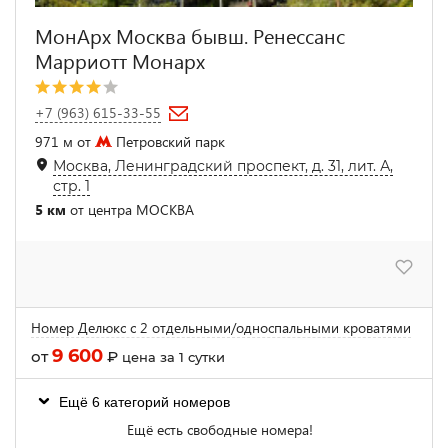
МонАрх Москва бывш. Ренессанс
Марриотт Монарх
+7 (963) 615-33-55
971 м от
Петровский парк
Москва, Ленинградский проспект, д. 31, лит. А,
стр. 1
5 км
от центра МОСКВА
Номер Делюкс с 2 отдельными/односпальными кроватями
9 600
от
₽
цена за 1 сутки
Ещё 6 категорий номеров
Ещё есть свободные номера!