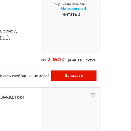
оценка по отзывам:
Нормально
4
Читать 3
верное,
рп. 2
2 160
от
₽
цена за 1 сутки
ё есть свободные номера!
Заказать
 Домашняя