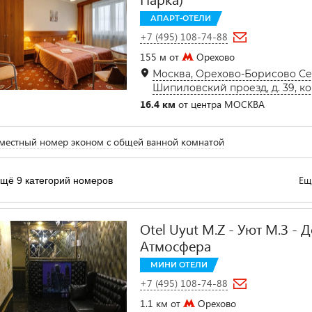
АПАРТ-ОТЕЛИ
+7 (495) 108-74-88
155 м от
Орехово
Москва, Орехово-Борисово Се
Шипиловский проезд, д. 39, ко
16.4 км
от центра МОСКВА
естный номер эконом с общей ванной комнатой
Ещ
щё 9 категорий номеров
Otel Uyut M.Z - Уют М.З -
Атмосфера
МИНИ ОТЕЛИ
+7 (495) 108-74-88
1.1 км от
Орехово