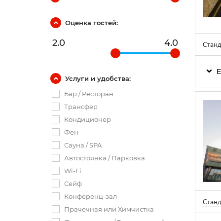
Оценка гостей:
2.0
4.0
Станд
Е
Услуги и удобства:
Бар / Ресторан
Трансфер
Кондиционер
Фен
Сауна / SPA
Автостоянка / Парковка
Wi-Fi
Сейф
Конференц-зал
Станд
Прачечная или Химчистка