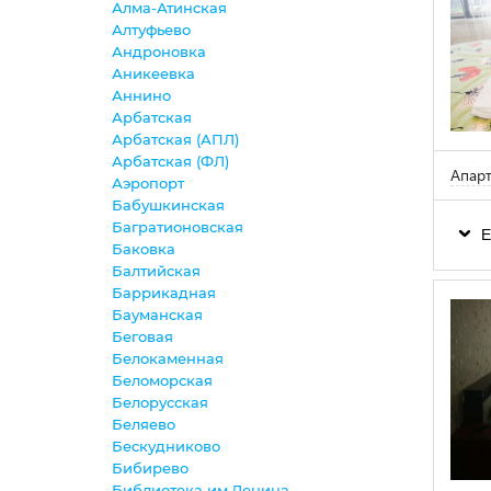
Алма-Атинская
Алтуфьево
Андроновка
Аникеевка
Аннино
Арбатская
Арбатская (АПЛ)
Арбатская (ФЛ)
Апар
Аэропорт
Бабушкинская
Багратионовская
Е
Баковка
Балтийская
Баррикадная
Бауманская
Беговая
Белокаменная
Беломорская
Белорусская
Беляево
Бескудниково
Бибирево
Библиотека им.Ленина