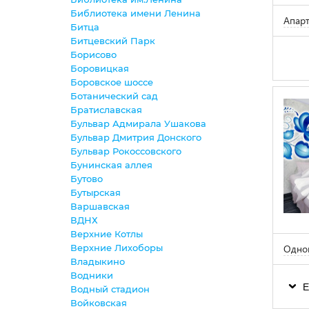
Библиотека имени Ленина
Апар
Битца
Битцевский Парк
Борисово
Боровицкая
Боровское шоссе
Ботанический сад
Братиславская
Бульвар Адмирала Ушакова
Бульвар Дмитрия Донского
Бульвар Рокоссовского
Бунинская аллея
Бутово
Бутырская
Варшавская
ВДНХ
Верхние Котлы
Верхние Лихоборы
Одном
Владыкино
Водники
Е
Водный стадион
Войковская