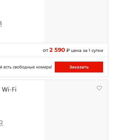
3
2 590
от
₽
цена за 1 сутки
ё есть свободные номера!
Заказать
 Wi-Fi
/2