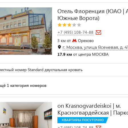
Отель Флоренция (ЮАО | 
Южные Ворота)
+7 (495) 108-74-88
3 км от
Орехово
г. Москва, улица Ясеневая, д. 4
17.9 км
от центра МОСКВА
естный номер Standard двуспальная кровать
щё 1 категория номеров
on Krasnogvardeiskoi | м.
Красногвардейская | Парк
КВАРТИРЫ ПОСУТОЧНО
+7 (495) 108-74-88