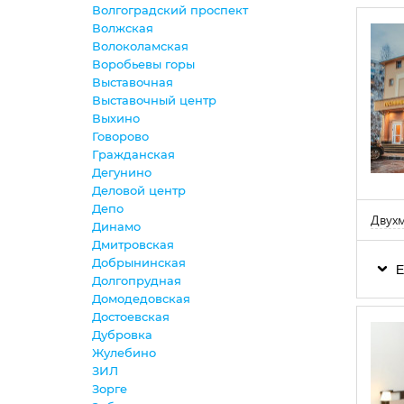
Волгоградский проспект
Волжская
Волоколамская
Воробьевы горы
Выставочная
Выставочный центр
Выхино
Говорово
Гражданская
Дегунино
Деловой центр
Депо
Двухм
Динамо
Дмитровская
Добрынинская
Е
Долгопрудная
Домодедовская
Достоевская
Дубровка
Жулебино
ЗИЛ
Зорге