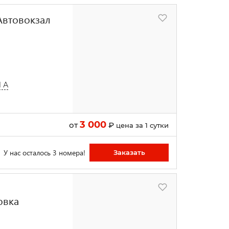
Автовокзал
1 А
3 000
от
₽
цена за 1 сутки
У нас осталось 3 номера!
Заказать
овка