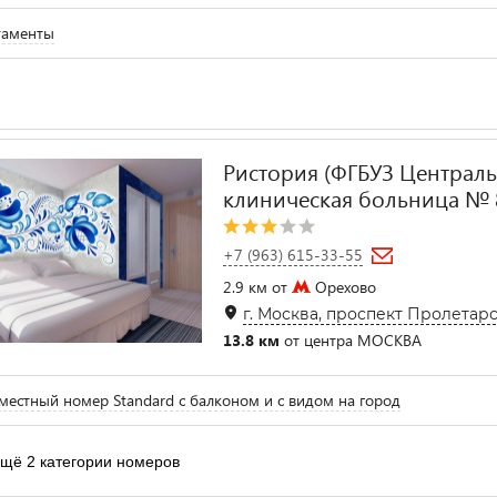
таменты
Ристория (ФГБУЗ Централ
клиническая больница №
+7 (963) 615-33-55
2.9 км от
Орехово
г. Москва, проспект Пролетарс
13.8 км
от центра МОСКВА
естный номер Standard с балконом и с видом на город
щё 2 категории номеров