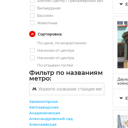
Фитнес-центр / Тренажерный зал
Е
Бильярдная
Бассейн
Животные
Сортировка:
По цене, по возрастанию
Начиная от центра
Начиная от центра
По отзывам гостей
Фильтр по названиям
метро:
Двухм
комна
Е
Авиамоторная
Автозаводская
Академическая
Александровский сад
Алексеевская