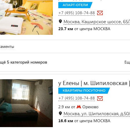
АПАРТ-ОТЕЛИ
+7 (495) 108-74-88
Москва, Каширское шоссе, 65/
23.7 км
от центра МОСКВА
таменты
Ещ
щё 5 категорий номеров
у Елены | м. Шипиловская |
КВАРТИРЫ ПОСУТОЧНО
+7 (495) 108-74-88
2.9 км от
Орехово
Москва, ул. Шипиловская, д.50
16.6 км
от центра МОСКВА