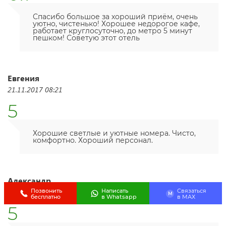
Спасибо большое за хороший приём, очень
уютно, чистенько! Хорошее недорогое кафе,
работает круглосуточно, до метро 5 минут
пешком! Советую этот отель
Евгения
21.11.2017 08:21
5
Хорошие светлые и уютные номера. Чисто,
комфортно. Хороший персонал.
Александр
Позвонить
Написать
Связаться
16.09.2017 05:49
M
бесплатно
в Whatsapp
в МАХ
5