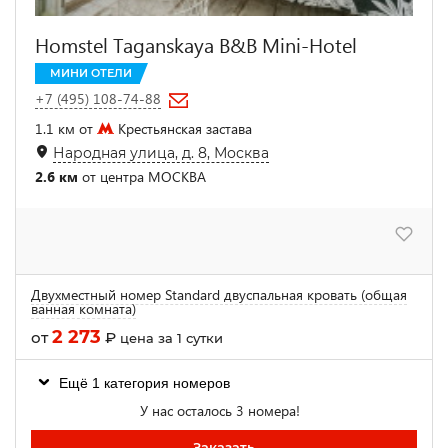
Homstel Taganskaya B&B Mini-Hotel
МИНИ ОТЕЛИ
+7 (495) 108-74-88
1.1 км от
Крестьянская застава
Народная улица, д. 8, Москва
2.6 км
от центра МОСКВА
Двухместный номер Standard двуспальная кровать (общая
ванная комната)
2 273
от
₽
цена за 1 сутки
Ещё 1 категория номеров
У нас осталось 3 номера!
Заказать