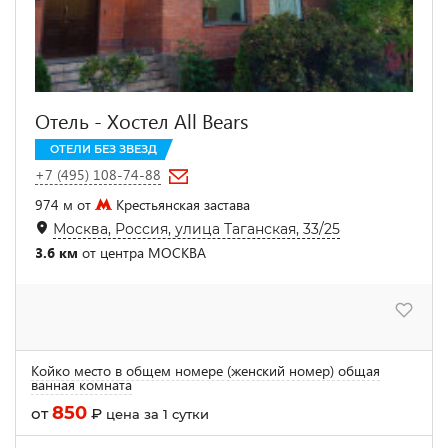
Отель - Хостел All Bears
ОТЕЛИ БЕЗ ЗВЕЗД
+7 (495) 108-74-88
974 м от
Крестьянская застава
Москва, Россия, улица Таганская, 33/25
3.6 км
от центра МОСКВА
Койко место в общем номере (женский номер) общая
ванная комната
850
от
₽
цена за 1 сутки