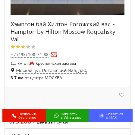
Хэмптон бай Хилтон Рогожский вал -
Hampton by Hilton Moscow Rogozhsky
Val
+7 (495) 108-74-88
1.1 км от
Крестьянская застава
Москва, ул. Рогожский Вал, д.10,
3.7 км
от центра МОСКВА
Двухместный номер
Позвонить
Написать
Связаться
M
бесплатно
в Whatsapp
в МАХ
5 200
от
₽
цена за 1 сутки