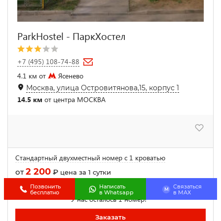
ParkHostel - ПаркХостел
+7 (495) 108-74-88
4.1 км от
Ясенево
Москва, улица Островитянова,15, корпус 1
14.5 км
от центра МОСКВА
Стандартный двухместный номер с 1 кроватью
2 200
от
₽
цена за 1 сутки
Позвонить
Написать
Связаться
M
бесплатно
в Whatsapp
в МАХ
У нас осталось 1 номер!
Заказать