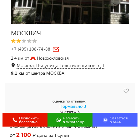
МОСКВИЧ
+7 (495) 108-74-88
2.4 км от
Новохохловская
Москва, 11-я улица Текстильщиков, д. 1
9.1 км
от центра МОСКВА
оценка по отзывам:
Нормально
3
Читать 3
Позвонить
Написать
Связаться
M
бесплатно
в Whatsapp
в МАХ
Эконом (SNGL в блоке из 3 или 4-х комнат)
2 100
от
₽
цена за 1 сутки