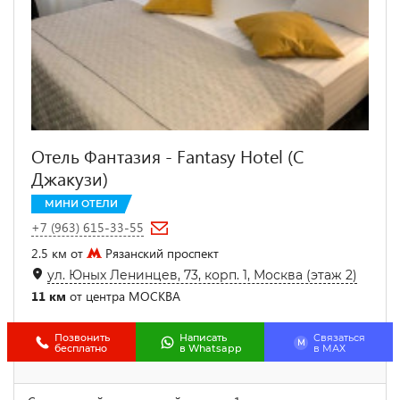
Отель Фантазия - Fantasy Hotel (С
Джакузи)
МИНИ ОТЕЛИ
+7 (963) 615-33-55
2.5 км от
Рязанский проспект
ул. Юных Ленинцев, 73, корп. 1, Москва (этаж 2)
11 км
от центра МОСКВА
Позвонить
Написать
Связаться
M
бесплатно
в Whatsapp
в МАХ