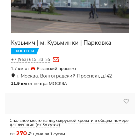
Кузьмич | м. Кузьминки | Парковка
ХОСТЕЛЫ
+7 (963) 615-33-55
1.7 км от
Рязанский проспект
г. Москва, Волгоградский Проспект, д.142
11.9 км
от центра МОСКВА
Спальное место на двухъярусной кровати в общем номере
для женщин (от 3х суток)
270
от
₽
цена за 1 сутки