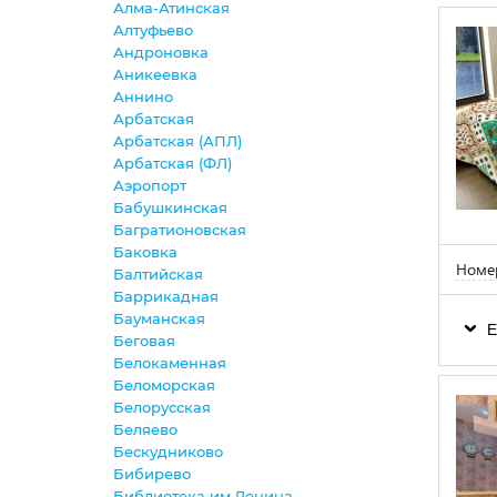
Алма-Атинская
Алтуфьево
Андроновка
Аникеевка
Аннино
Арбатская
Арбатская (АПЛ)
Арбатская (ФЛ)
Аэропорт
Бабушкинская
Багратионовская
Баковка
Номер
Балтийская
Баррикадная
Бауманская
Е
Беговая
Белокаменная
Беломорская
Белорусская
Беляево
Бескудниково
Бибирево
Библиотека им.Ленина