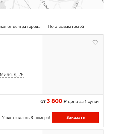
ная от центра города
По отзывам гостей
Миля, д. 26
3 800
от
₽
цена за 1 сутки
У нас осталось 3 номера!
Заказать