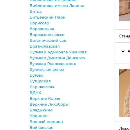
Библиотека имени Ленина
Битца
Битцевский Парк
Борисово
Боровицкая
Боровское шоссе
Стан
Ботанический сад
Братиславская
Е
Бульвар Адмирала Ушакова
Бульвар Дмитрия Донского
Бульвар Рокоссовского
Бунинская аллея
Бутово
Бутырская
Варшавская
ВДНХ
Верхние Котлы
Верхние Лихоборы
Владыкино
Водники
Водный стадион
Войковская
Люкс 