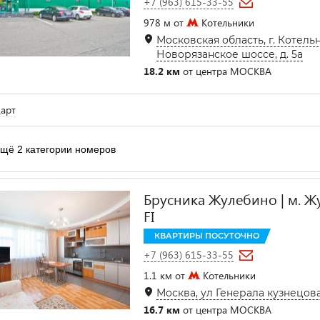
+7 (963) 615-33-55
978 м от
Котельники
Московская область, г. Котель
Новорязанское шоссе, д. 5а
18.2 км
от центра МОСКВА
арт
щё 2 категории номеров
Брусника Жулебино | м. Ж
FI
КВАРТИРЫ ПОСУТОЧНО
+7 (963) 615-33-55
1.1 км от
Котельники
Москва, ул Генерала кузнецова 
16.7 км
от центра МОСКВА