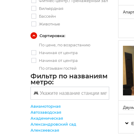
Фитнес-центр / Тренажерный зал
Бильярдная
Апар
Бассейн
Животные
Сортировка:
По цене, по возрастанию
Начиная от центра
Начиная от центра
По отзывам гостей
Фильтр по названиям
метро:
Авиамоторная
Двух
Автозаводская
Академическая
Е
Александровский сад
Алексеевская