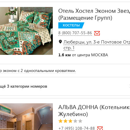
Отель Хостел Эконом Звез
(Размещение Групп)
ХОСТЕЛЫ
8 (800) 707-55-86
Люберцы, ул. 3-е Почтовое От
стр. 1
1.6 км
от центра МОСКВА
 эконом с 2 односпальными кроватями.
щё 3 категории номеров
АЛЬВА ДОННА (Котельники
Жулебино)
+7 (495) 108-74-88