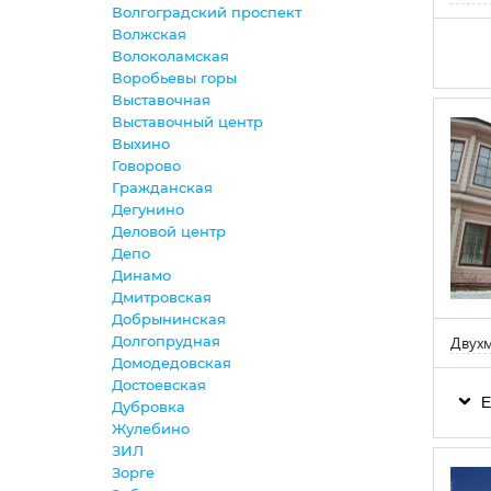
Волгоградский проспект
Волжская
Волоколамская
Воробьевы горы
Выставочная
Выставочный центр
Выхино
Говорово
Гражданская
Дегунино
Деловой центр
Депо
Динамо
Дмитровская
Добрынинская
Двухм
Долгопрудная
Домодедовская
Достоевская
Е
Дубровка
Жулебино
ЗИЛ
Зорге