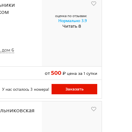
льники
ком
оценка по отзывам:
Нормально
3.9
Читать 8
 дом 6
500
от
₽
цена за 1 сутки
У нас осталось 3 номера!
Заказать
ельниковская