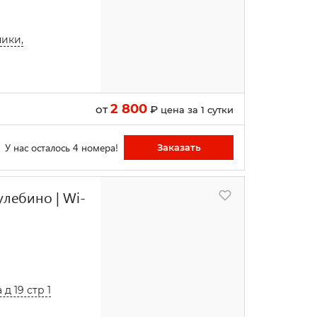
ники,
2 800
от
₽
цена за 1 сутки
У нас осталось 4 номера!
Заказать
улебино | Wi-
д 19 стр 1