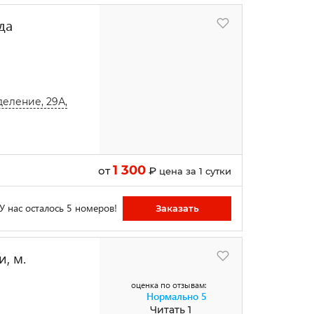
да
деление, 29А,
1 300
от
₽
цена за 1 сутки
У нас осталось 5 номеров!
Заказать
, м.
оценка по отзывам:
Нормально
5
Читать 1