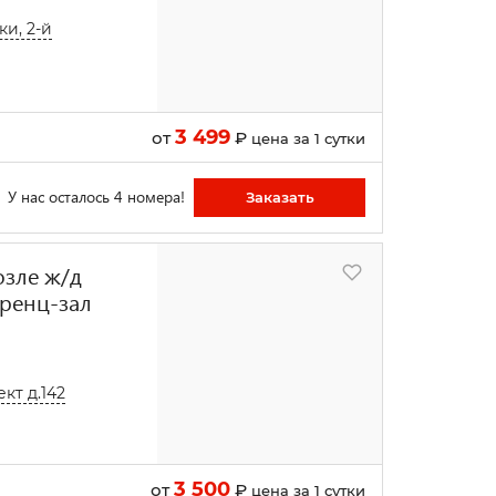
и, 2-й
3 499
от
₽
цена за 1 сутки
У нас осталось 4 номера!
Заказать
озле ж/д
еренц-зал
кт д.142
3 500
от
₽
цена за 1 сутки