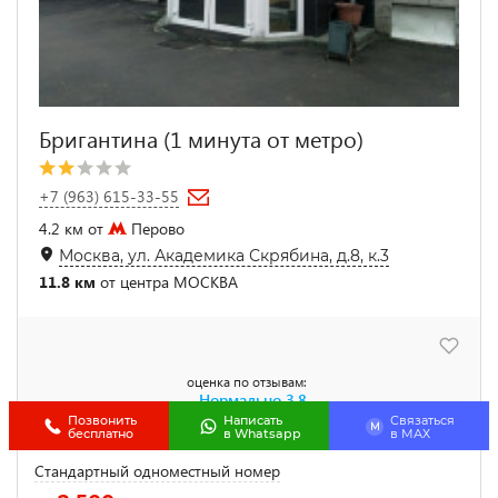
Бригантина (1 минута от метро)
+7 (963) 615-33-55
4.2 км от
Перово
Москва, ул. Академика Скрябина, д.8, к.3
11.8 км
от центра МОСКВА
оценка по отзывам:
Нормально
3.8
Читать 6
Позвонить
Написать
Связаться
M
бесплатно
в Whatsapp
в МАХ
Стандартный одноместный номер