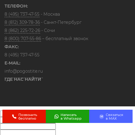
ТЕЛЕФОН:
8 (495) 737-47-55
- Москва
8 (812) 309-78-36
- Санкт-Петербург
8 (862) 225-72-26
- Сочи
8 (800) 707-55-86
– бесплатный звонок
ФАКС:
8 (495) 737-47-55
E-MAIL:
info@pogostite.ru
ГДЕ НАС НАЙТИ
Позвонить
Написать
Связаться
M
бесплатно
в Whatsapp
в МАХ