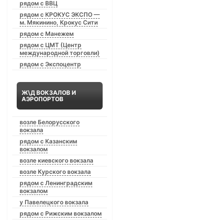
рядом с ВВЦ
рядом с КРОКУС ЭКСПО —
м. Мякинино, Крокус Сити
рядом с Манежем
рядом с ЦМТ (Центр
международной торговли)
рядом с Экспоцентр
Ж\Д ВОКЗАЛОВ И
АЭРОПОРТОВ
возле Белорусского
вокзала
рядом с Казанским
вокзалом
возле киевского вокзала
возле Курского вокзала
рядом с Ленинградским
вокзалом
у Павелецкого вокзала
рядом с Рижским вокзалом