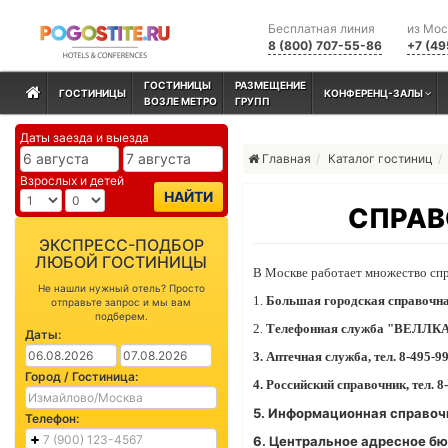
Бесплатная линия
из Мо
8 (800) 707-55-86
+7 (49
ГОСТИНИЦЫ
РАЗМЕЩЕНИЕ
ГОСТИНИЦЫ
КОНФЕРЕНЦ-ЗАЛЫ
ВОЗЛЕ МЕТРО
ГРУПП
Даты заезда и выезда
Главная
Каталог гостиниц
Взрослых и детей
НАЙТИ
СПРАВ
ЭКСПРЕСС-ПОДБОР
ЛЮБОЙ ГОСТИНИЦЫ
В Москве работает множество спр
Не нашли нужный отель? Просто
1.
Большая городская справочная,
отправьте запрос и мы вам
подберем.
2.
Телефонная служба "ВЕЛЛКА", 
Даты:
3. Аптечная служба, тел. 8-495-9
Город / Гостиница:
4. Российский справочник, тел. 8
5. Информационная справочн
Телефон:
6. Центральное адресное бю