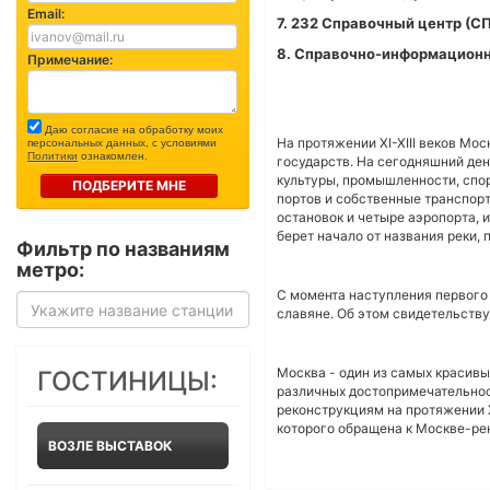
Email:
7. 232 Справочный центр (
8. Справочно-информационн
Примечание:
Даю согласие на обработку моих
На протяжении XI-XIII веков Мо
персональных данных, с условиями
Политики
ознакомлен.
государств. На сегодняшний ден
культуры, промышленности, спор
ПОДБЕРИТЕ МНЕ
портов и собственные транспор
остановок и четыре аэропорта, 
берет начало от названия реки,
Фильтр по названиям
метро:
С момента наступления первого
славяне. Об этом свидетельству
Москва - один из самых красивы
ГОСТИНИЦЫ:
различных достопримечательност
реконструкциям на протяжении X
которого обращена к Москве-рек
ВОЗЛЕ ВЫСТАВОК