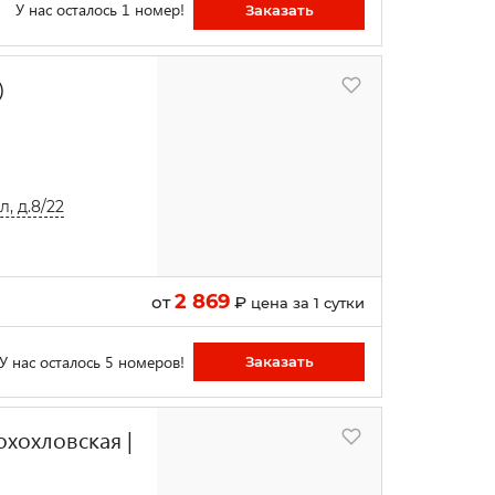
У нас осталось 1 номер!
Заказать
)
, д.8/22
2 869
от
₽
цена за 1 сутки
У нас осталось 5 номеров!
Заказать
охохловская |