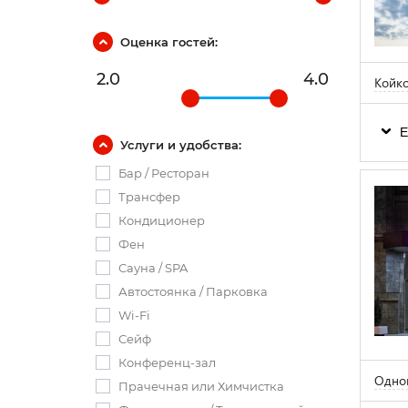
Оценка гостей:
2.0
4.0
Койко
Е
Услуги и удобства:
Бар / Ресторан
Трансфер
Кондиционер
Фен
Сауна / SPA
Автостоянка / Парковка
Wi-Fi
Сейф
Конференц-зал
Одном
Прачечная или Химчистка