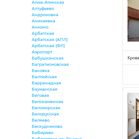
Алма-Атинская
Алтуфьево
Андроновка
Аникеевка
Аннино
Арбатская
Арбатская (АПЛ)
Арбатская (ФЛ)
Аэропорт
Крова
Бабушкинская
Багратионовская
Баковка
Балтийская
Баррикадная
Бауманская
Беговая
Белокаменная
Беломорская
Белорусская
Беляево
Бескудниково
Бибирево
Библиотека им.Ленина