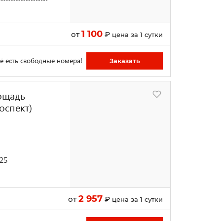
1 100
от
₽
цена за 1 сутки
ё есть свободные номера!
Заказать
лощадь
оспект)
25
2 957
от
₽
цена за 1 сутки