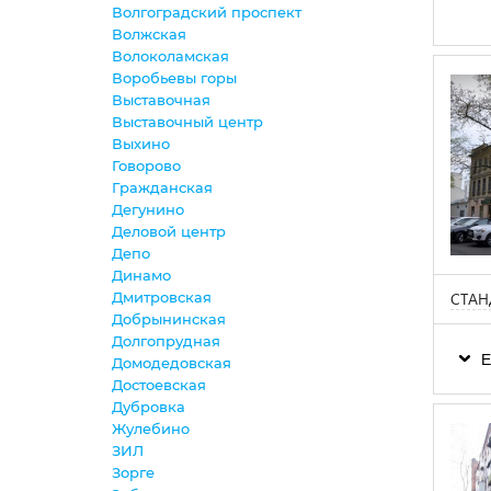
Волгоградский проспект
Волжская
Волоколамская
Воробьевы горы
Выставочная
Выставочный центр
Выхино
Говорово
Гражданская
Дегунино
Деловой центр
Депо
Динамо
Дмитровская
СТАН
Добрынинская
Долгопрудная
Е
Домодедовская
Достоевская
Дубровка
Жулебино
ЗИЛ
Зорге