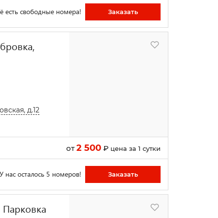
ё есть свободные номера!
Заказать
убровка,
ская, д.12
2 500
от
₽
цена за 1 сутки
У нас осталось 5 номеров!
Заказать
| Парковка