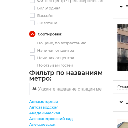
Фитнес-центр / Тренажерный зал
Е
Бильярдная
Бассейн
Животные
Сортировка:
По цене, по возрастанию
Начиная от центра
Начиная от центра
По отзывам гостей
Фильтр по названиям
метро:
Станд
Авиамоторная
Е
Автозаводская
Академическая
Александровский сад
Алексеевская