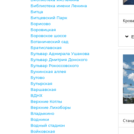
Библиотека имени Ленина
Битца
Битцевский Парк
Крова
Борисово
Боровицкая
Боровское шоссе
Е
Ботанический сад
Братиславская
Бульвар Адмирала Ушакова
Бульвар Дмитрия Донского
Бульвар Рокоссовского
Бунинская аллея
Бутово
Бутырская
Варшавская
ВДНХ
Верхние Котлы
Верхние Лихоборы
Владыкино
Водники
Станд
Водный стадион
Войковская