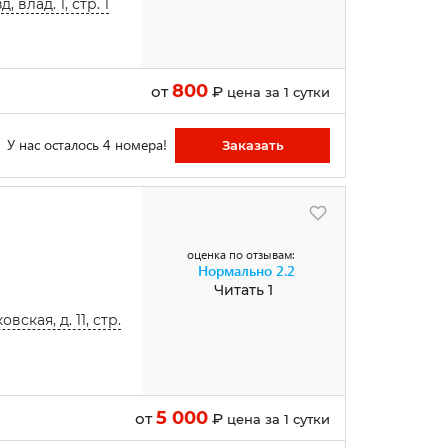
влад. 1, стр. 1
800
от
₽
цена за 1 сутки
У нас осталось 4 номера!
Заказать
оценка по отзывам:
Нормально
2.2
Читать 1
кая, д. 11, стр.
5 000
от
₽
цена за 1 сутки