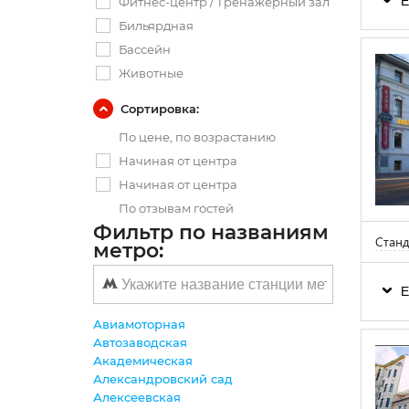
Е
Фитнес-центр / Тренажерный зал
Бильярдная
Бассейн
Животные
Сортировка:
По цене, по возрастанию
Начиная от центра
Начиная от центра
По отзывам гостей
Фильтр по названиям
Стан
метро:
Е
Авиамоторная
Автозаводская
Академическая
Александровский сад
Алексеевская