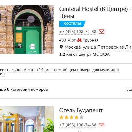
Centeral Hostel (В Центре)
Цены
ХОСТЕЛЫ
+7 (495) 108-74-88
483 м от
Трубная
Москва, улица Петровские Лин
1.2 км
от центра МОСКВА
ее спальное место в 14-местном общем номере для мужчин и
ин
Ещ
щё 8 категорий номеров
Отель Будапешт
+7 (495) 108-74-88