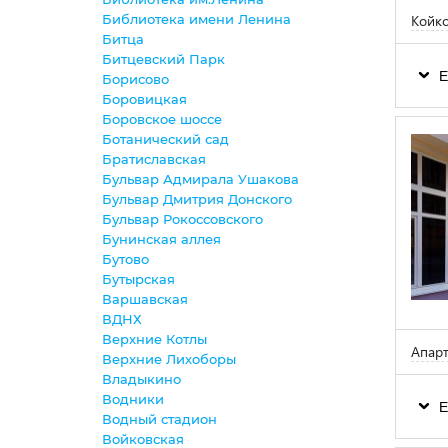
Библиотека имени Ленина
Койко
Битца
Битцевский Парк
Е
Борисово
Боровицкая
Боровское шоссе
Ботанический сад
Братиславская
Бульвар Адмирала Ушакова
Бульвар Дмитрия Донского
Бульвар Рокоссовского
Бунинская аллея
Бутово
Бутырская
Варшавская
ВДНХ
Верхние Котлы
Апарт
Верхние Лихоборы
Владыкино
Водники
Е
Водный стадион
Войковская