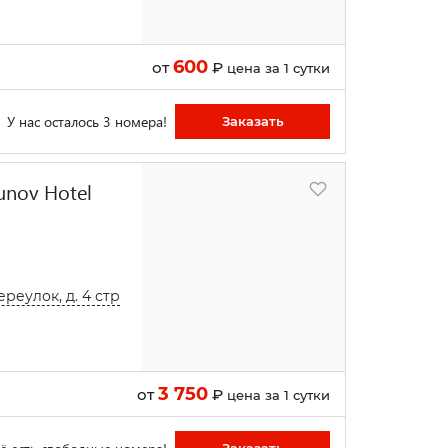
600
от
₽
цена за 1 сутки
У нас осталось 3 номера!
Заказать
unov Hotel
еулок, д. 4 стр
3 750
от
₽
цена за 1 сутки