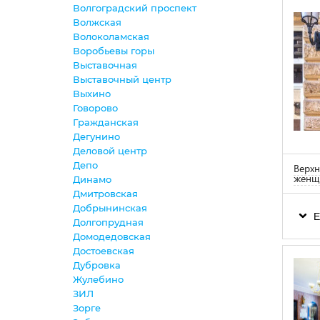
Волгоградский проспект
Волжская
Волоколамская
Воробьевы горы
Выставочная
Выставочный центр
Выхино
Говорово
Гражданская
Дегунино
Деловой центр
Депо
Верхн
женщ
Динамо
Дмитровская
Добрынинская
Е
Долгопрудная
Домодедовская
Достоевская
Дубровка
Жулебино
ЗИЛ
Зорге