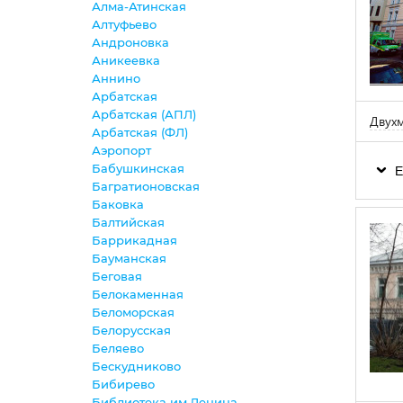
Алма-Атинская
Алтуфьево
Андроновка
Аникеевка
Аннино
Арбатская
Арбатская (АПЛ)
Двухм
Арбатская (ФЛ)
Аэропорт
Бабушкинская
Е
Багратионовская
Баковка
Балтийская
Баррикадная
Бауманская
Беговая
Белокаменная
Беломорская
Белорусская
Беляево
Бескудниково
Бибирево
Библиотека им.Ленина