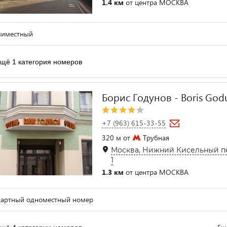
1.4 км
от центра МОСКВА
миместный
щё 1 категория номеров
Борис Годунов - Boris God
+7 (963) 615-33-55
320 м от
Трубная
Москва, Нижний Кисельный пер
1
1.3 км
от центра МОСКВА
дартный одноместный номер