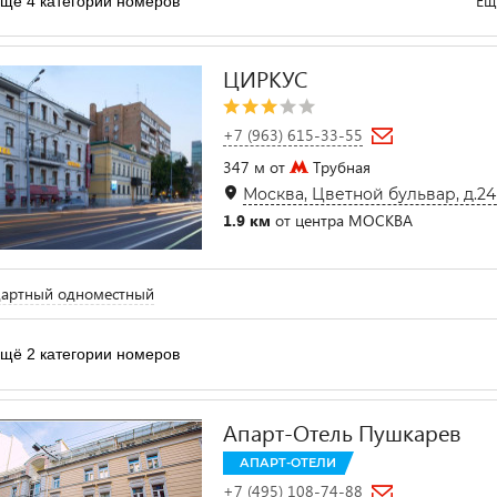
Ещ
щё 4 категории номеров
ЦИРКУС
+7 (963) 615-33-55
347 м от
Трубная
Москва, Цветной бульвар, д.24 
1.9 км
от центра МОСКВА
дартный одноместный
щё 2 категории номеров
Апарт-Отель Пушкарев
АПАРТ-ОТЕЛИ
+7 (495) 108-74-88