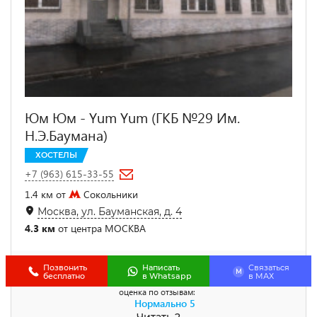
Юм Юм - Yum Yum (ГКБ №29 Им.
Н.Э.Баумана)
ХОСТЕЛЫ
+7 (963) 615-33-55
1.4 км от
Сокольники
Москва, ул. Бауманская, д. 4
4.3 км
от центра МОСКВА
Позвонить
Написать
Связаться
M
бесплатно
в Whatsapp
в МАХ
оценка по отзывам:
Нормально
5