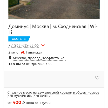
Доминус | Москва | м. Сходненская | Wi-
Fi
ХОСТЕЛЫ
+7 (963) 615-33-55
2 км от
Тушинская
Москва, проезд Досфлота, 2с1
13.9 км
от центра МОСКВА
Спальное место на двухъярусной кровати в общем номере
для мужчин или для женщин
400
от
₽
цена за 1 сутки