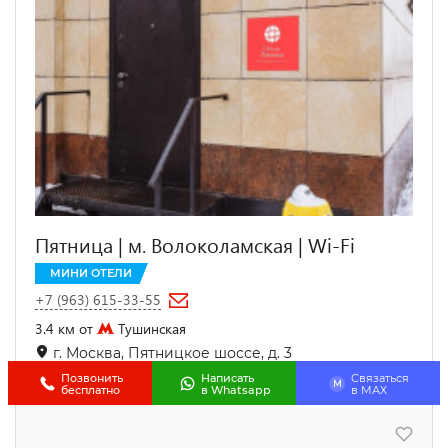
Пятница | м. Волоколамская | Wi-Fi
МИНИ ОТЕЛИ
+7 (963) 615-33-55
3.4 км от
Тушинская
г. Москва, Пятницкое шоссе, д. 3
17.2 км
от центра МОСКВА
Позвонить
Написать
Связаться
M
бесплатно
в Whatsapp
в МАХ