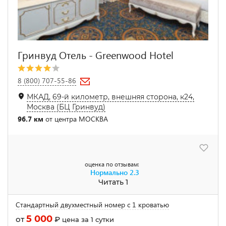
Гринвуд Отель - Greenwood Hotel
8 (800) 707-55-86
МКАД, 69-й километр, внешняя сторона, к24,
Москва (БЦ Гринвуд)
96.7 км
от центра МОСКВА
оценка по отзывам:
Нормально
2.3
Читать 1
Стандартный двухместный номер с 1 кроватью
5 000
от
₽
цена за 1 сутки