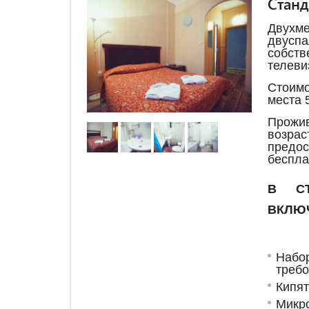
Станд
Двухм
двусп
собств
телеви
Стоим
места 
Прожив
возрас
пред
беспла
В СТ
ВКЛЮ
Наб
треб
Кипят
Микр