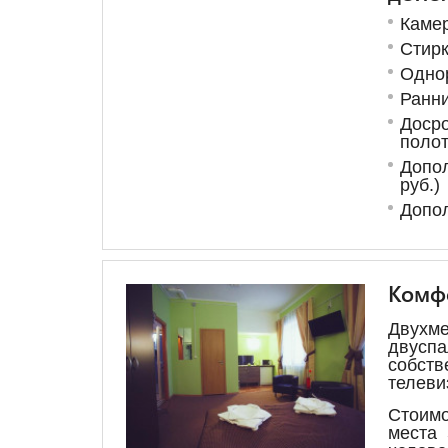
Каме
Стирк
Одно
Ранни
Доср
поло
Допо
руб.)
Допол
Комф
Двухм
двусп
собств
телеви
Стоим
места 