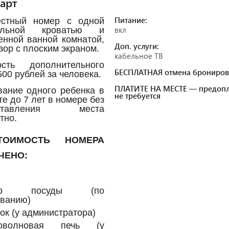
арт
Питание:
естный номер с одной
вкл
альной кроватью и
енной ванной комнатой,
Доп. услуги:
зор с плоским экраном.
кабельное ТВ
ость дополнительного
БЕСПЛАТНАЯ отмена брониров
500 рублей за человека.
ПЛАТИТЕ НА МЕСТЕ — предопл
ание одного ребенка в
не требуется
те до 7 лет в номере без
оставления места
тно.
ОИМОСТЬ НОМЕРА
ЧЕНО:
ор посуды (по
ованию)
ок (у администратора)
оволновая печь (у