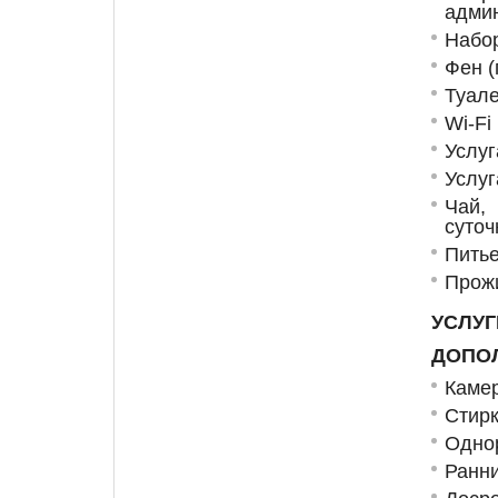
админ
Набо
Фен (
Туал
Wi-Fi
Услуг
Услуг
Чай,
суточ
Питье
Прожи
УС
ДОПО
Каме
Стирк
Одно
Ранни