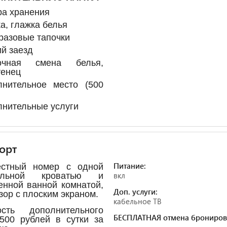
ра хранения
а, глажка белья
разовые тапочки
й заезд
очная смена белья,
тенец
лнительное место (500
нительные услуги
орт
Питание:
естный номер с одной
вкл
альной кроватью и
енной ванной комнатой,
Доп. услуги:
зор с плоским экраном.
кабельное ТВ
ость дополнительного
БЕСПЛАТНАЯ отмена брониров
500 рублей в сутки за