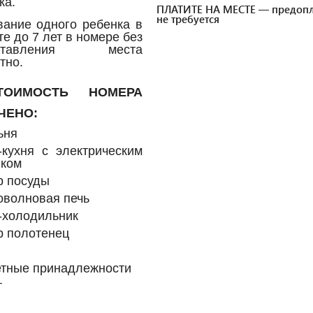
ка.
ПЛАТИТЕ НА МЕСТЕ — предопл
не требуется
ание одного ребенка в
те до 7 лет в номере без
оставления места
тно.
ОИМОСТЬ НОМЕРА
ЧЕНО:
ьня
-кухня с электрическим
иком
р посуды
оволновая печь
-холодильник
р полотенец
етные принадлежности
т