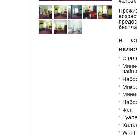
челове
Прожив
возрас
пред
беспла
В СТ
ВКЛЮ
Спал
Мини
чайн
Набо
Микр
Мини
Набо
Фен
Туал
Хала
Wi-Fi