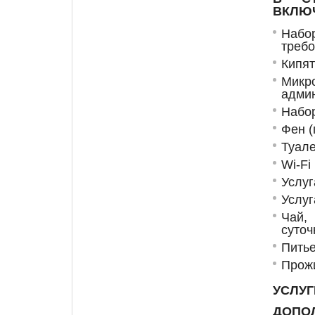
ВКЛЮ
Наб
треб
Кипят
Микр
админ
Набо
Фен (
Туал
Wi-Fi
Услуг
Услуг
Чай,
суточ
Питье
Прожи
УС
ДОПО