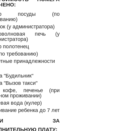
ЧЕНО:
ор посуды (по
ованию)
ок (у администратора)
оволновая печь (у
истратора)
р полотенец
по требованию)
етные принадлежности
а "Будильник"
а "Вызов такси"
 кофе, печенье (при
ном проживании)
вая вода (кулер)
вание ребенка до 7 лет
ЛУГИ ЗА
ЛНИТЕЛЬНУЮ ПЛАТУ: