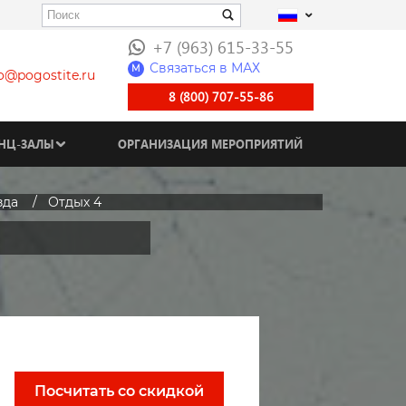
+7 (963) 615-33-55
Связаться в МАХ
M
fo@pogostite.ru
8 (800) 707-55-86
НЦ-ЗАЛЫ
ОРГАНИЗАЦИЯ МЕРОПРИЯТИЙ
зда
Отдых 4
Посчитать со скидкой