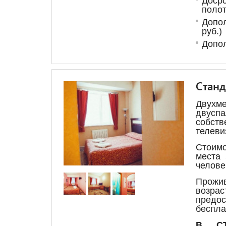
Доср
поло
Допо
руб.)
Допол
Стан
Двухм
двусп
собств
телеви
Стоим
места 
челове
Прожив
возрас
пред
беспла
В СТ