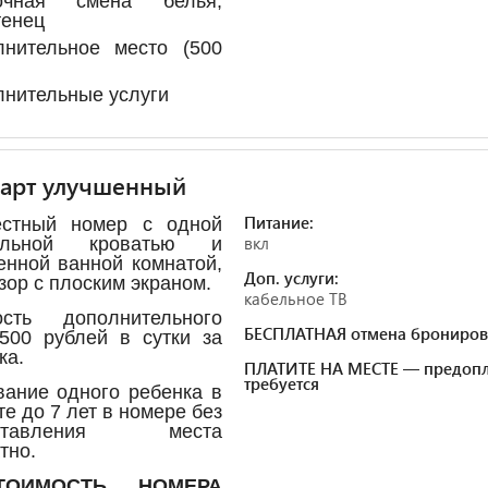
очная смена белья,
тенец
лнительное место (500
нительные услуги
дарт улучшенный
Питание:
естный номер с одной
вкл
альной кроватью и
енной ванной комнатой,
Доп. услуги:
зор с плоским экраном.
кабельное ТВ
ость дополнительного
БЕСПЛАТНАЯ отмена брониров
500 рублей в сутки за
ка.
ПЛАТИТЕ НА МЕСТЕ — предопл
требуется
ание одного ребенка в
те до 7 лет в номере без
оставления места
тно.
ОИМОСТЬ НОМЕРА