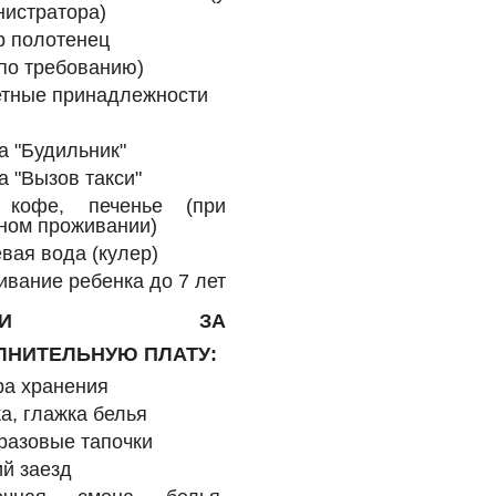
истратора)
р полотенец
по требованию)
етные принадлежности
а "Будильник"
а "Вызов такси"
 кофе, печенье (при
ном проживании)
вая вода (кулер)
вание ребенка до 7 лет
ЛУГИ ЗА
ЛНИТЕЛЬНУЮ ПЛАТУ:
ра хранения
а, глажка белья
разовые тапочки
й заезд