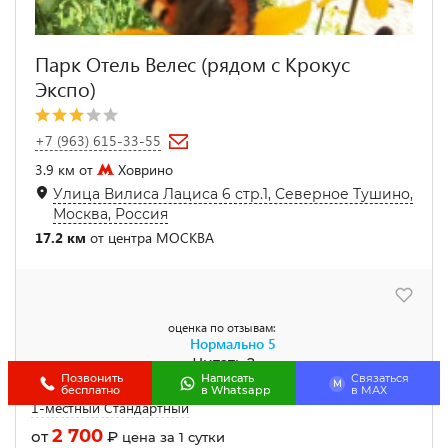
Парк Отель Велес (рядом с Крокус
Экспо)
+7 (963) 615-33-55
3.9 км от
Ховрино
Улица Вилиса Лациса 6 стр.1, Северное Тушино,
Москва, Россия
17.2 км
от центра МОСКВА
оценка по отзывам:
Нормально
5
Читать 2
Позвонить
Написать
Связаться
M
бесплатно
в Whatsapp
в МАХ
1-местный Стандартный
2 700
от
₽
цена за 1 сутки