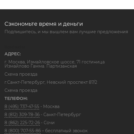
Сэкономьте время и деньги
Подпишитесь, и мы вышлем вам лучшие предложения
Контакты
АДРЕС:
г. Москва, Измайловское шоссе, 71 гостиница
Измайлово Гамма. Партизанская
Схема проезда
г.Санкт-Петербург, Невский проспект 87/2
Схема проезда
ТЕЛЕФОН:
8 (495) 737-47-55
- Москва
8 (812) 309-78-36
- Санкт-Петербург
8 (862) 225-72-26
- Сочи
8 (800) 707-55-86
– бесплатный звонок