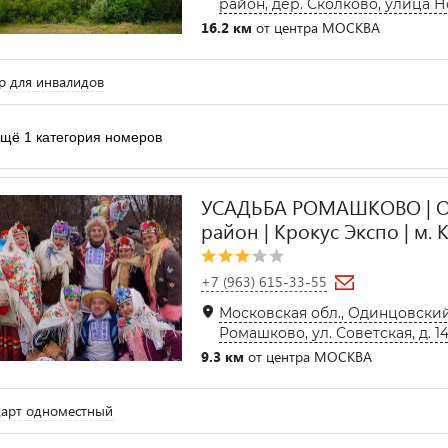
район, дер. Сколково, улица Но
16.2 км
от центра МОСКВА
 для инвалидов
щё 1 категория номеров
УСАДЬБА РОМАШКОВО | О
район | Крокус Экспо | м.
+7 (963) 615-33-55
Московская обл., Одинцовский 
Ромашково, ул. Советская, д. 1
9.3 км
от центра МОСКВА
арт одноместный