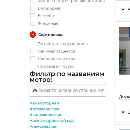
Фитнес-центр / Тренажерный зал
Бильярдная
Е
Бассейн
Животные
Сортировка:
По цене, по возрастанию
Начиная от центра
Начиная от центра
По отзывам гостей
Фильтр по названиям
метро:
Двухм
Авиамоторная
Автозаводская
Е
Академическая
Александровский сад
Алексеевская