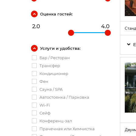
Оценка гостей:
2.0
4.0
Станд
Е
Услуги и удобства:
Бар / Ресторан
Трансфер
Кондиционер
Фен
Сауна / SPA
Автостоянка / Парковка
Wi-Fi
Сейф
Конференц-зал
Прачечная или Химчистка
Двухм