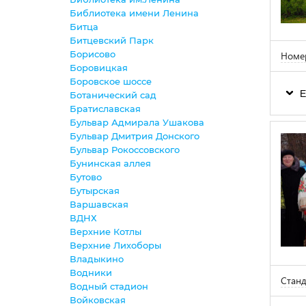
Библиотека имени Ленина
Битца
Битцевский Парк
Борисово
Номер
Боровицкая
Боровское шоссе
Е
Ботанический сад
Братиславская
Бульвар Адмирала Ушакова
Бульвар Дмитрия Донского
Бульвар Рокоссовского
Бунинская аллея
Бутово
Бутырская
Варшавская
ВДНХ
Верхние Котлы
Верхние Лихоборы
Владыкино
Водники
Станд
Водный стадион
Войковская