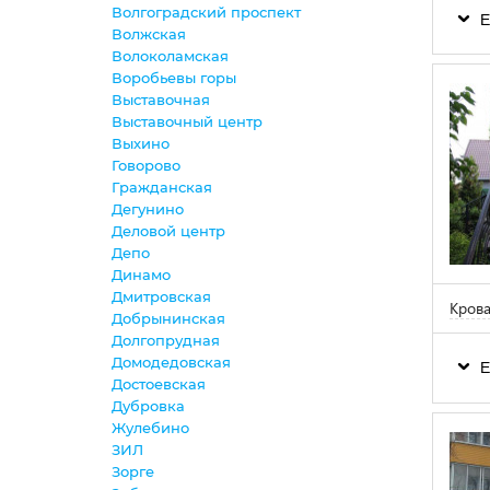
Волгоградский проспект
Е
Волжская
Волоколамская
Воробьевы горы
Выставочная
Выставочный центр
Выхино
Говорово
Гражданская
Дегунино
Деловой центр
Депо
Динамо
Дмитровская
Крова
Добрынинская
Долгопрудная
Домодедовская
Е
Достоевская
Дубровка
Жулебино
ЗИЛ
Зорге