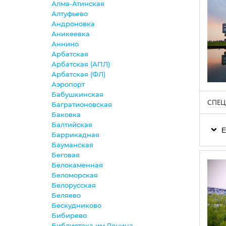
Алма-Атинская
Алтуфьево
Андроновка
Аникеевка
Аннино
Арбатская
Арбатская (АПЛ)
Арбатская (ФЛ)
Аэропорт
Бабушкинская
СПЕЦ
Багратионовская
Баковка
Балтийская
Е
Баррикадная
Бауманская
Беговая
Белокаменная
Беломорская
Белорусская
Беляево
Бескудниково
Бибирево
Библиотека им.Ленина