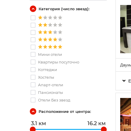
Категория (число звезд):
Мини отели
Квартиры посуточно
Двух
Коттеджи
Хостелы
Е
Апарт-отели
Пансионаты
Отели Без звезд
Расположение от центра:
3.1 км
16.2 км