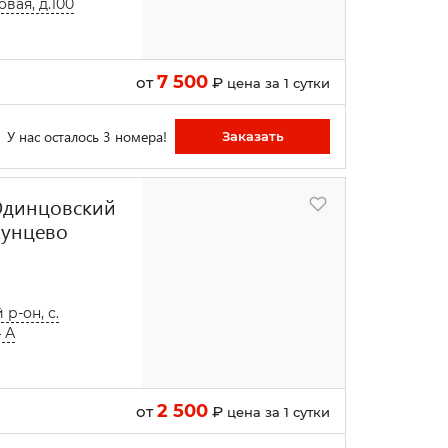
вая, д.100
7 500
от
₽
цена за 1 сутки
У нас осталось 3 номера!
Заказать
динцовский
 Кунцево
р-он, с.
4 А
2 500
от
₽
цена за 1 сутки