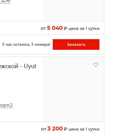
 д.36
5 040
от
₽
цена за 1 сутки
У нас осталось 3 номера!
Заказать
жской - Uyut
корп.2
3 200
от
₽
цена за 1 сутки