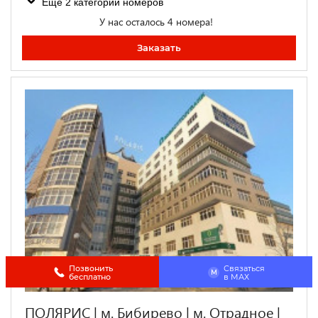
Ещё 2 категории номеров
У нас осталось 4 номера!
Заказать
Позвонить
Связаться
M
бесплатно
в МАХ
ПОЛЯРИС | м. Бибирево | м. Отрадное |