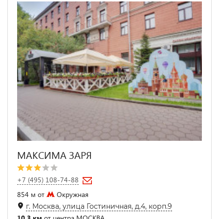
МАКСИМА ЗАРЯ
+7 (495) 108-74-88
854 м от
Окружная
г. Москва, улица Гостиничная, д.4, корп.9
10.3 км
от центра МОСКВА