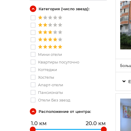
Категория (число звезд):
Мини отели
Квартиры посуточно
Боль
Коттеджи
Хостелы
Е
Апарт-отели
Пансионаты
Отели Без звезд
Расположение от центра:
1.0 км
20.0 км