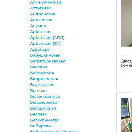
Алма-Атинская
Алтуфьево
Андроновка
Аникеевка
Аннино
Арбатская
Арбатская (АПЛ)
Арбатская (ФЛ)
Аэропорт
Бабушкинская
Двухм
Багратионовская
комна
Баковка
Балтийская
Баррикадная
Бауманская
Беговая
Белокаменная
Беломорская
Белорусская
Беляево
Бескудниково
Бибирево
Библиотека им.Ленина