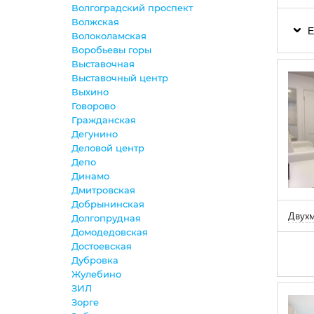
Волгоградский проспект
Волжская
Е
Волоколамская
Воробьевы горы
Выставочная
Выставочный центр
Выхино
Говорово
Гражданская
Дегунино
Деловой центр
Депо
Динамо
Дмитровская
Добрынинская
Двухм
Долгопрудная
Домодедовская
Достоевская
Дубровка
Жулебино
ЗИЛ
Зорге