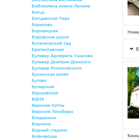
Библиотека имени Ленина
Битца
Битцевский Парк
Борисово
Боровицкая
Номер
Боровское шоссе
Ботанический сад
Е
Братиславская
Бульвар Адмирала Ушакова
Бульвар Дмитрия Донского
Бульвар Рокоссовского
Бунинская аллея
Бутово
Бутырская
Варшавская
ВДНХ
Верхние Котлы
Верхние Лихоборы
Владыкино
Водники
Водный стадион
Комна
Войковская