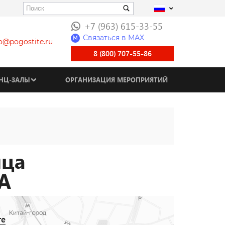
+7 (963) 615-33-55
Связаться в МАХ
M
fo@pogostite.ru
8 (800) 707-55-86
НЦ-ЗАЛЫ
ОРГАНИЗАЦИЯ МЕРОПРИЯТИЙ
ица
А
те