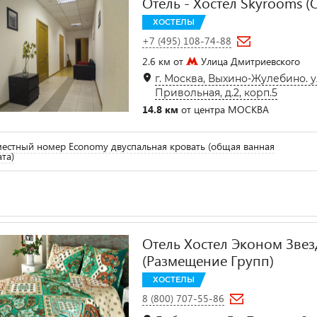
Отель - Хостел Skyrooms (
ХОСТЕЛЫ
+7 (495) 108-74-88
2.6 км от
Улица Дмитриевского
г. Москва, Выхино-Жулебино. 
Привольная, д.2, корп.5
14.8 км
от центра МОСКВА
естный номер Economy двуспальная кровать (общая ванная
та)
Отель Хостел Эконом Звез
(Размещение Групп)
ХОСТЕЛЫ
8 (800) 707-55-86