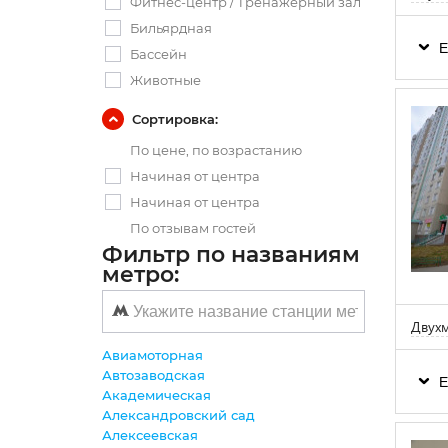
Фитнес-центр / Тренажерный зал
Бильярдная
Е
Бассейн
Животные
Сортировка:
По цене, по возрастанию
Начиная от центра
Начиная от центра
По отзывам гостей
Фильтр по названиям
метро:
Двухм
Авиамоторная
Автозаводская
Е
Академическая
Александровский сад
Алексеевская