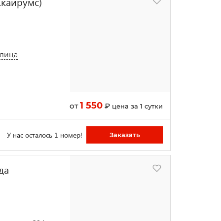
Скайрумс)
улица
1 550
от
₽
цена за 1 сутки
У нас осталось 1 номер!
Заказать
да