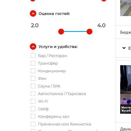
Оценка гостей:
2.0
4.0
Бюдже
Услуги и удобства:
Е
Бар / Ресторан
Трансфер
Кондиционер
Фен
Сауна / SPA
Автостоянка / Парковка
Wi-Fi
Сейф
Конференц-зал
Прачечная или Химчистка
Двухм