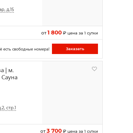
р, д.15
1 800
от
₽
цена за 1 сутки
ё есть свободные номера!
Заказать
 | м.
 Сауна
2, стр.1
3 700
от
₽
цена за 1 сутки