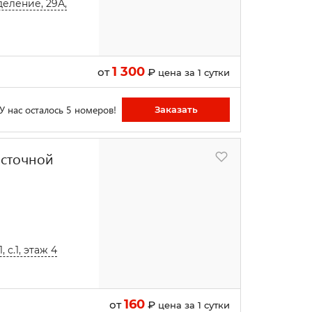
деление, 29А,
1 300
от
₽
цена за 1 сутки
У нас осталось 5 номеров!
Заказать
осточной
 с.1, этаж 4
160
от
₽
цена за 1 сутки