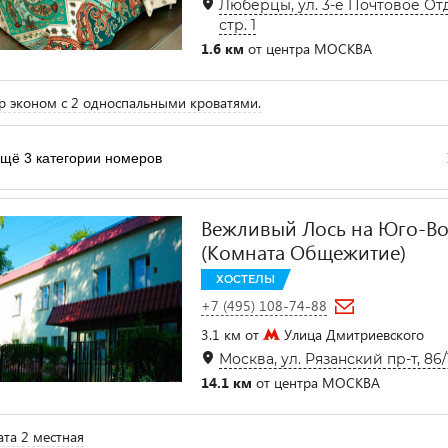
Люберцы, ул. 3-е Почтовое От
стр. 1
1.6 км
от центра МОСКВА
 эконом с 2 односпальными кроватями.
щё 3 категории номеров
Вежливый Лось на Юго-В
(Комната Общежитие)
ХОСТЕЛЫ
+7 (495) 108-74-88
3.1 км от
Улица Дмитриевского
Москва, ул. Рязанский пр-т, 86/1,
14.1 км
от центра МОСКВА
та 2 местная