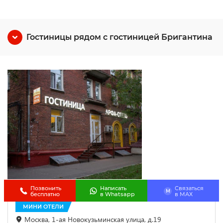
Гостиницы рядом с гостиницей Бригантина
Позвонить
Написать
Связаться
Арфа-отель на Рязанском проспекте
M
бесплатно
в Whatsapp
в МАХ
МИНИ ОТЕЛИ
Москва, 1-ая Новокузьминская улица, д.19