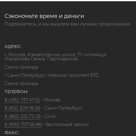
Сэкономьте время и деньги
Подпишитесь, и мы вышлем вам лучшие предложения
Контакты
АДРЕС:
г. Москва, Измайловское шоссе, 71 гостиница
Измайлово Гамма. Партизанская
Схема проезда
г.Санкт-Петербург, Невский проспект 87/2
Схема проезда
ТЕЛЕФОН:
8 (495) 737-47-55
- Москва
8 (812) 309-78-36
- Санкт-Петербург
8 (862) 225-72-26
- Сочи
8 (800) 707-55-86
– бесплатный звонок
ФАКС: