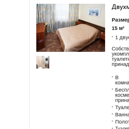
Двухм
Разме
15 м²
1 дву
Собст
укомп
туалет
принад
В с
комна
Бес
косме
прин
Туале
Ванн
Поло
Туале