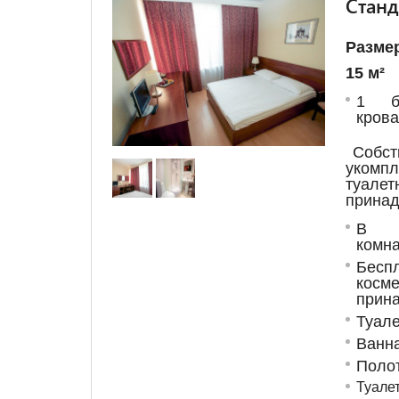
Станд
Разме
15 м²
1 бо
крова
Собст
укомп
туалет
принад
В с
комна
Бес
косме
прин
Туале
Ванн
Поло
Туале