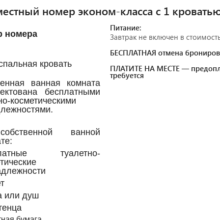
естный номер эконом-класса с 1 кровать
Питание:
р номера
Завтрак не включен в стоимост
БЕСПЛАТНАЯ отмена брониров
спальная кровать
ПЛАТИТЕ НА МЕСТЕ — предопл
требуется
венная ванная комната
лектована бесплатными
но-косметическими
лежностями.
обственной ванной
те:
платные туалетно-
тические
адлежности
т
а или душ
тенца
тная бумага