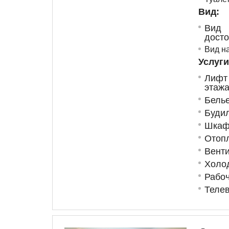
Вид:
В
досто
Вид на
Услуги
Лифт
этаж
Бель
Буди
Шкаф
Отоп
Вент
Холо
Рабоч
Теле