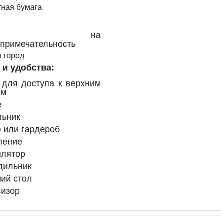
тная бумага
ид на
примечательность
 город
 и удобства: ​
 для доступа к верхним
ам
е
льник
 или гардероб
ление
илятор
дильник
ий стол
визор