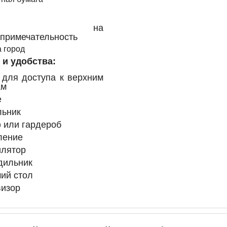
ид на
примечательность
 город
 и удобства: ​
 для доступа к верхним
ам
е
льник
 или гардероб
ление
илятор
дильник
ий стол
визор