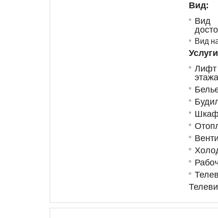
Вид:
В
досто
Вид на
Услуги
Лифт
этаж
Бель
Буди
Шкаф
Отоп
Вент
Холо
Рабоч
Теле
Телеви