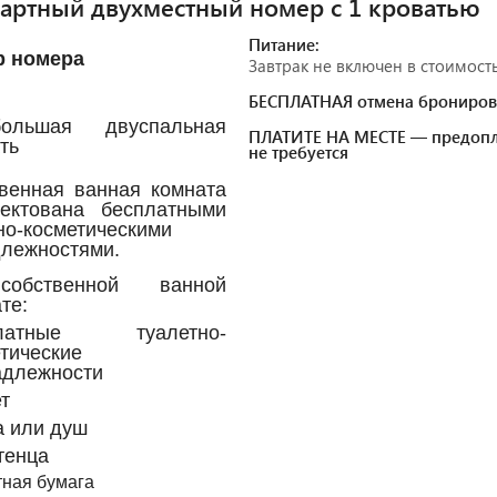
артный двухместный номер с 1 кроватью
Питание:
р номера
Завтрак не включен в стоимост
БЕСПЛАТНАЯ отмена брониров
льшая двуспальная
ПЛАТИТЕ НА МЕСТЕ — предопл
ть
не требуется
венная ванная комната
лектована бесплатными
но-косметическими
лежностями.
обственной ванной
те:
платные туалетно-
тические
адлежности
т
а или душ
тенца
тная бумага