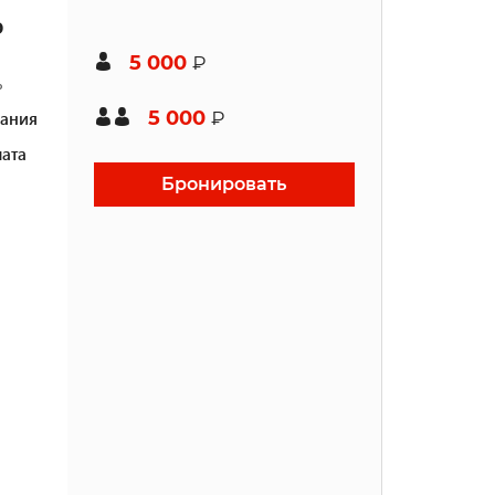
ю
5 000
₽
ь
5 000
ания
₽
ата
Бронировать