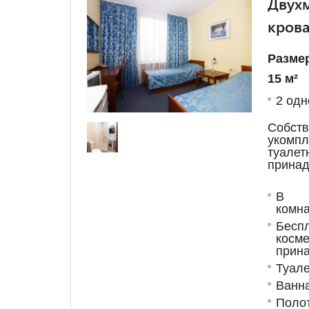
Двухм
кров
Разме
15 м²
2 одн
Собст
укомп
туалет
принад
В с
комна
Бес
косме
прин
Туале
Ванн
Поло