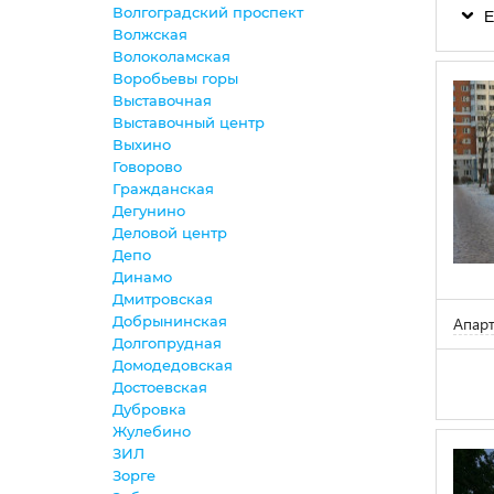
Волгоградский проспект
Е
Волжская
Волоколамская
Воробьевы горы
Выставочная
Выставочный центр
Выхино
Говорово
Гражданская
Дегунино
Деловой центр
Депо
Динамо
Дмитровская
Добрынинская
Апар
Долгопрудная
Домодедовская
Достоевская
Дубровка
Жулебино
ЗИЛ
Зорге