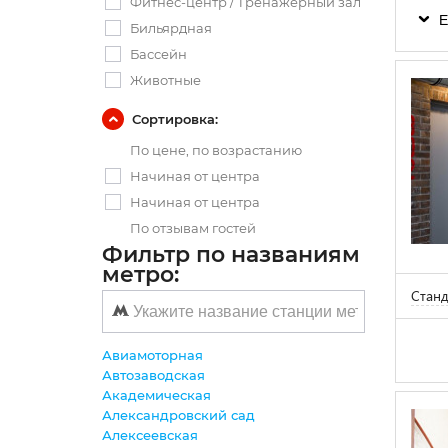
Фитнес-центр / Тренажерный зал
Е
Бильярдная
Бассейн
Животные
Сортировка:
По цене, по возрастанию
Начиная от центра
Начиная от центра
По отзывам гостей
Фильтр по названиям
метро:
Станд
Авиамоторная
Автозаводская
Академическая
Александровский сад
Алексеевская