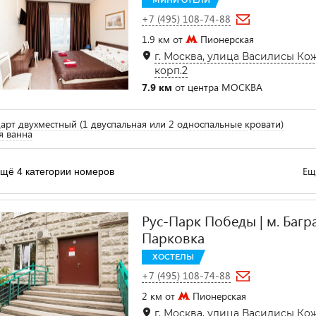
МИНИ ОТЕЛИ
+7 (495) 108-74-88
1.9 км от
Пионерская
г. Москва, улица Василисы Кож
корп.2
7.9 км
от центра МОСКВА
арт двухместный (1 двуспальная или 2 односпальные кровати)
я ванна
Ещ
щё 4 категории номеров
Рус-Парк Победы | м. Багр
Парковка
ХОСТЕЛЫ
+7 (495) 108-74-88
2 км от
Пионерская
г. Москва, улица Василисы Кож