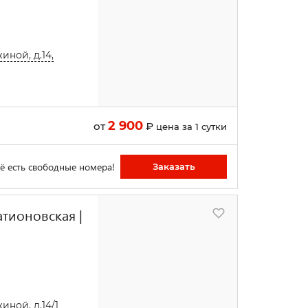
иной, д.14,
2 900
от
₽
цена за 1 сутки
ё есть свободные номера!
Заказать
атионовская |
иной, д.14/1