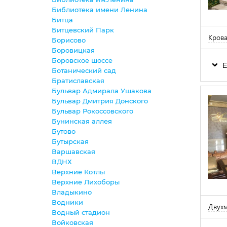
Библиотека имени Ленина
Битца
Битцевский Парк
Крова
Борисово
Боровицкая
Боровское шоссе
Е
Ботанический сад
Братиславская
Бульвар Адмирала Ушакова
Бульвар Дмитрия Донского
Бульвар Рокоссовского
Бунинская аллея
Бутово
Бутырская
Варшавская
ВДНХ
Верхние Котлы
Верхние Лихоборы
Владыкино
Водники
Двухм
Водный стадион
Войковская