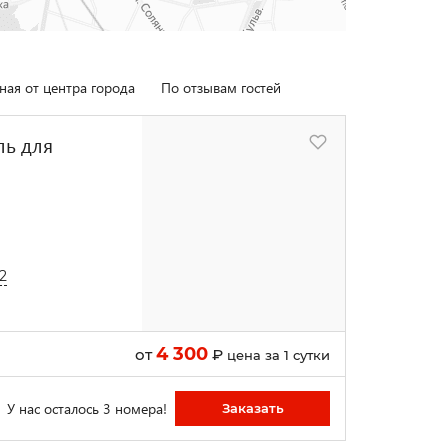
ная от центра города
По отзывам гостей
ль для
2
4 300
от
₽
цена за 1 сутки
У нас осталось 3 номера!
Заказать