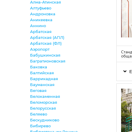
Алма-Атинская
Алтуфьево
Андроновка
Аникеевка
Аннино
Арбатская
Арбатская (АПЛ)
Арбатская (ФЛ)
Аэропорт
Станд
Бабушкинская
обща
Багратионовская
Баковка
Е
Балтийская
Баррикадная
Бауманская
Беговая
Белокаменная
Беломорская
Белорусская
Беляево
Бескудниково
Бибирево
Библиотека им.Ленина