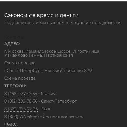
Сэкономьте время и деньги
Подпишитесь, и мы вышлем вам лучшие предложения
Контакты
АДРЕС:
г. Москва, Измайловское шоссе, 71 гостиница
Измайлово Гамма. Партизанская
Схема проезда
г.Санкт-Петербург, Невский проспект 87/2
Схема проезда
ТЕЛЕФОН:
8 (495) 737-47-55
- Москва
8 (812) 309-78-36
- Санкт-Петербург
8 (862) 225-72-26
- Сочи
8 (800) 707-55-86
– бесплатный звонок
ФАКС: