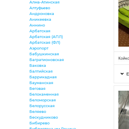
Алма-Атинская
Алтуфьево
Андроновка
Аникеевка
Аннино
Арбатская
Арбатская (АПЛ)
Арбатская (ФЛ)
Аэропорт
Бабушкинская
Койко
Багратионовская
Баковка
Балтийская
Е
Баррикадная
Бауманская
Беговая
Белокаменная
Беломорская
Белорусская
Беляево
Бескудниково
Бибирево
Библиотека им.Ленина