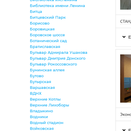
Библиотека имени Ленина
Битца
Битцевский Парк
СТАН
Борисово
Боровицкая
Боровское шоссе
Е
Ботанический сад
Братиславская
Бульвар Адмирала Ушакова
Бульвар Дмитрия Донского
Бульвар Рокоссовского
Бунинская аллея
Бутово
Бутырская
Варшавская
ВДНХ
Верхние Котлы
Верхние Лихоборы
Владыкино
Эконо
Водники
Водный стадион
Войковская
Е