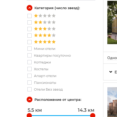
Категория (число звезд):
Мини отели
Квартиры посуточно
Одном
Коттеджи
Хостелы
Е
Апарт-отели
Пансионаты
Отели Без звезд
Расположение от центра:
5.5 км
14.3 км