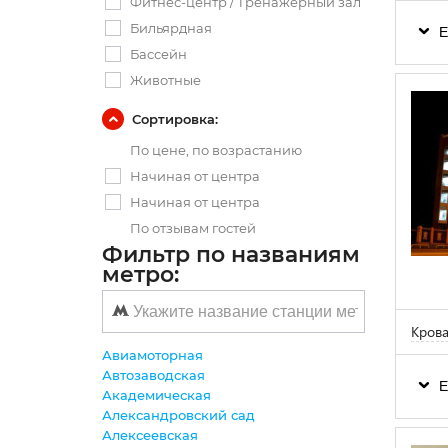
Фитнес-центр / Тренажерный зал
Бильярдная
Е
Бассейн
Животные
Сортировка:
По цене, по возрастанию
Начиная от центра
Начиная от центра
По отзывам гостей
Фильтр по названиям
метро:
Крова
Авиамоторная
Автозаводская
Е
Академическая
Александровский сад
Алексеевская