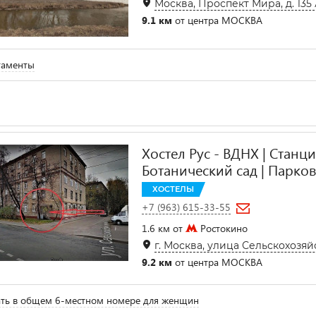
Москва, Проспект Мира, д. 135
9.1 км
от центра МОСКВА
таменты
Хостел Рус - ВДНХ | Станц
Ботанический сад | Парко
ХОСТЕЛЫ
+7 (963) 615-33-55
1.6 км от
Ростокино
г. Москва, улица Сельскохозяйст
9.2 км
от центра МОСКВА
ть в общем 6-местном номере для женщин