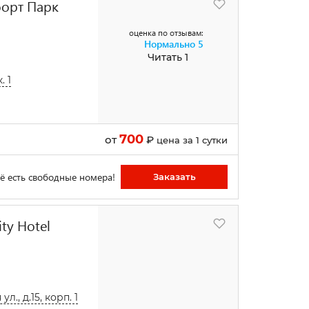
форт Парк
оценка по отзывам:
Нормально
5
Читать 1
. 1
700
от
₽
цена за 1 сутки
ё есть свободные номера!
Заказать
ty Hotel
., д.15, корп. 1