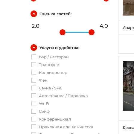
Оценка гостей:
2.0
4.0
Апар
Услуги и удобства:
Бар / Ресторан
Трансфер
Кондиционер
Фен
Сауна / SPA
Автостоянка / Парковка
Wi-Fi
Сейф
Конференц-зал
Крова
Прачечная или Химчистка