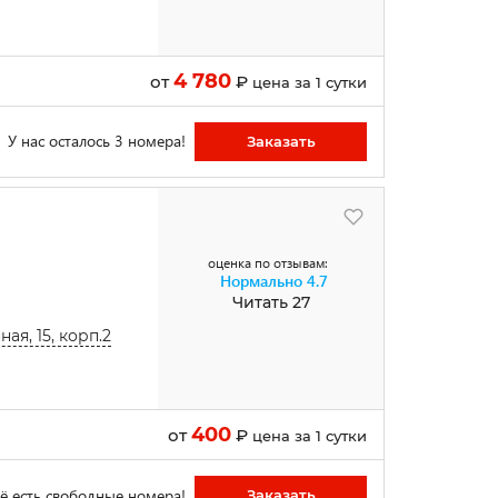
4 780
от
₽
цена за 1 сутки
У нас осталось 3 номера!
Заказать
оценка по отзывам:
Нормально
4.7
Читать 27
ая, 15, корп.2
400
от
₽
цена за 1 сутки
ё есть свободные номера!
Заказать