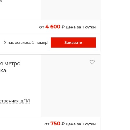
 А
4 600
от
₽
цена за 1 сутки
У нас осталось 1 номер!
Заказать
ия метро
вка
венная, д.11/1
750
от
₽
цена за 1 сутки