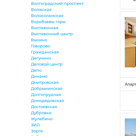
Волгоградский проспект
Волжская
Волоколамская
Воробьевы горы
Выставочная
Выставочный центр
Выхино
Говорово
Гражданская
Дегунино
Деловой центр
Депо
Динамо
Дмитровская
Апарт
Добрынинская
Долгопрудная
Домодедовская
Достоевская
Дубровка
Жулебино
ЗИЛ
Зорге