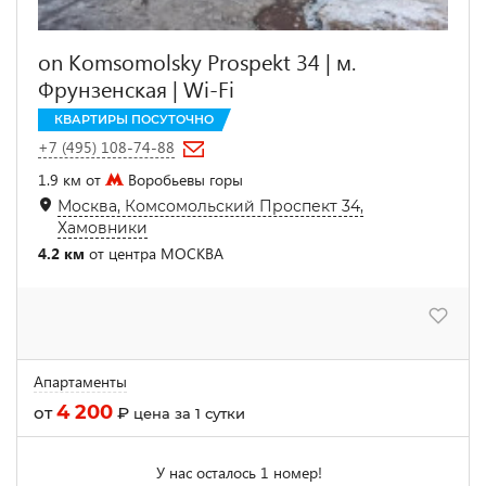
on Komsomolsky Prospekt 34 | м.
Фрунзенская | Wi-Fi
КВАРТИРЫ ПОСУТОЧНО
+7 (495) 108-74-88
1.9 км от
Воробьевы горы
Москва, Комсомольский Проспект 34,
Хамовники
4.2 км
от центра МОСКВА
Апартаменты
4 200
от
₽
цена за 1 сутки
У нас осталось 1 номер!