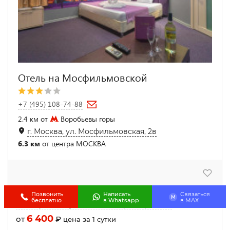
Отель на Мосфильмовской
+7 (495) 108-74-88
2.4 км от
Воробьевы горы
г. Москва, ул. Мосфильмовская, 2в
6.3 км
от центра МОСКВА
Позвонить
Написать
Связаться
M
бесплатно
в Whatsapp
в МАХ
Стандартный двухместный номер с 1 кроватью
6 400
от
₽
цена за 1 сутки