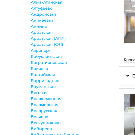
Алма-Атинская
Алтуфьево
Андроновка
Аникеевка
Аннино
Арбатская
Арбатская (АПЛ)
Арбатская (ФЛ)
Аэропорт
Бабушкинская
Крова
Багратионовская
Баковка
Балтийская
Е
Баррикадная
Бауманская
Беговая
Белокаменная
Беломорская
Белорусская
Беляево
Бескудниково
Бибирево
Библиотека им.Ленина