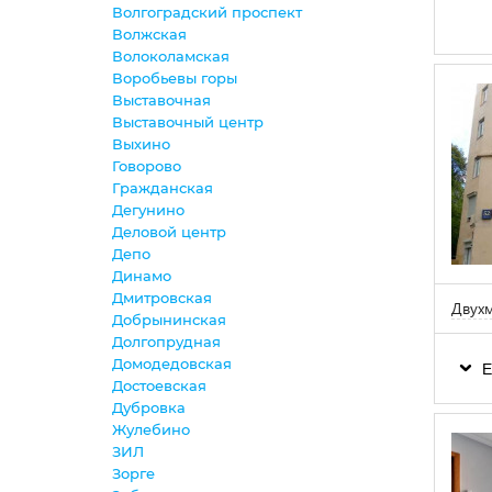
Волгоградский проспект
Волжская
Волоколамская
Воробьевы горы
Выставочная
Выставочный центр
Выхино
Говорово
Гражданская
Дегунино
Деловой центр
Депо
Динамо
Дмитровская
Двухм
Добрынинская
Долгопрудная
Домодедовская
Е
Достоевская
Дубровка
Жулебино
ЗИЛ
Зорге