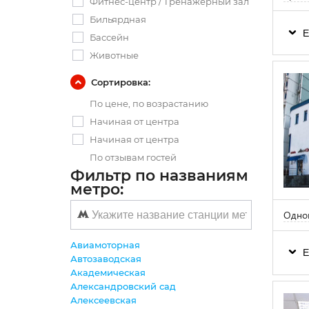
Фитнес-центр / Тренажерный зал
Бильярдная
Е
Бассейн
Животные
Сортировка:
По цене, по возрастанию
Начиная от центра
Начиная от центра
По отзывам гостей
Фильтр по названиям
метро:
Одно
Авиамоторная
Е
Автозаводская
Академическая
Александровский сад
Алексеевская