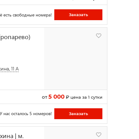
ё есть свободные номера!
Заказать
Тропарево)
на, 11 А
5 000
от
₽
цена за 1 сутки
У нас осталось 5 номеров!
Заказать
ина | м.