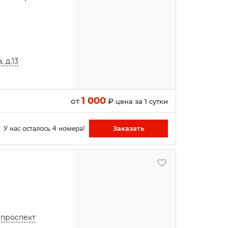
 д.13
1 000
от
₽
цена за 1 сутки
У нас осталось 4 номера!
Заказать
 проспект