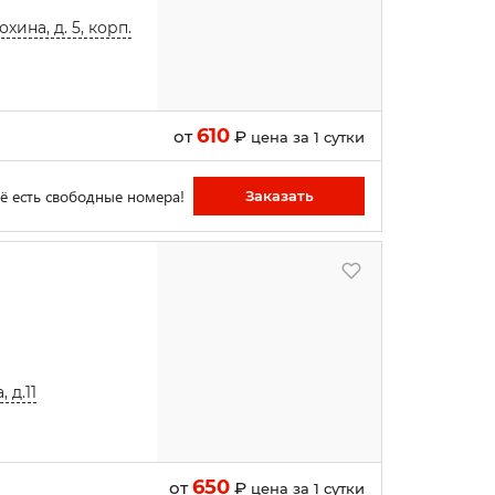
хина, д. 5, корп.
610
от
₽
цена за 1 сутки
ё есть свободные номера!
Заказать
 д.11
650
от
₽
цена за 1 сутки