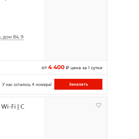
 дом 84, 9
4 400
от
₽
цена за 1 сутки
У нас осталось 4 номера!
Заказать
Wi-Fi | С