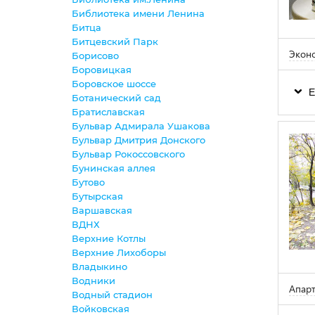
Библиотека имени Ленина
Битца
Битцевский Парк
Экон
Борисово
Боровицкая
Боровское шоссе
Е
Ботанический сад
Братиславская
Бульвар Адмирала Ушакова
Бульвар Дмитрия Донского
Бульвар Рокоссовского
Бунинская аллея
Бутово
Бутырская
Варшавская
ВДНХ
Верхние Котлы
Верхние Лихоборы
Владыкино
Водники
Апарт
Водный стадион
Войковская