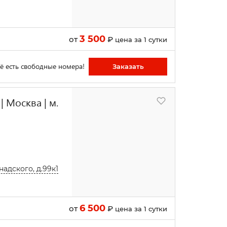
3 500
от
₽
цена за 1 сутки
ё есть свободные номера!
Заказать
| Москва | м.
адского, д.99к1
6 500
от
₽
цена за 1 сутки