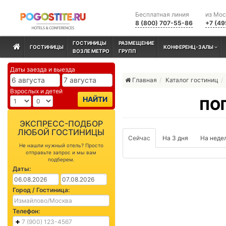
Бесплатная линия
из Мо
8 (800) 707-55-86
+7 (49
ГОСТИНИЦЫ
РАЗМЕЩЕНИЕ
ГОСТИНИЦЫ
КОНФЕРЕНЦ-ЗАЛЫ
ВОЗЛЕ МЕТРО
ГРУПП
Даты заезда и выезда
Главная
Каталог гостиниц
Взрослых и детей
НАЙТИ
ПО
ЭКСПРЕСС-ПОДБОР
ЛЮБОЙ ГОСТИНИЦЫ
Сейчас
На 3 дня
На неде
Не нашли нужный отель? Просто
отправьте запрос и мы вам
подберем.
Даты:
Город / Гостиница:
Телефон: