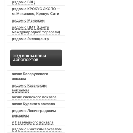
рядом с ВВЦ
рядом с КРОКУС ЭКСПО —
м. Мякинино, Крокус Сити
рядом с Манежем
рядом с ЦМТ (Центр
международной торговли)
рядом с Экспоцентр
Ж\Д ВОКЗАЛОВ И
АЭРОПОРТОВ
возле Белорусского
вокзала
рядом с Казанским
вокзалом
возле киевского вокзала
возле Курского вокзала
рядом с Ленинградским
вокзалом
у Павелецкого вокзала
рядом с Рижским вокзалом