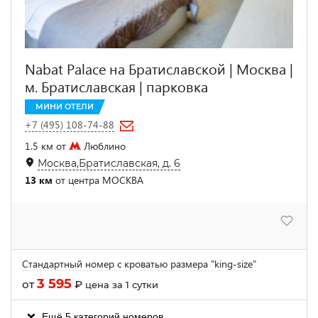
Nabat Palace на Братиславской | Москва |
м. Братиславская | парковка
МИНИ ОТЕЛИ
+7 (495) 108-74-88
1.5 км от
Люблино
Москва,Братиславская, д. 6
13 км
от центра МОСКВА
Стандартный номер с кроватью размера "king-size"
3 595
от
₽
цена за 1 сутки
Ещё 5 категорий номеров