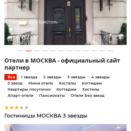
Измайлово Вега
МОСКВА
6 200 ₽
от
Отели в МОСКВА - официальный сайт
партнер
Все
1 звезда
2 звезды
3 звезды
4 звезды
5 звезд
Мини отели
Хостелы
Коттеджи
Квартиры посуточно
Коттеджи
Хостелы
Апарт-отели
Пансионаты
Отели Без звезд
Гостиницы МОСКВА 3 звезды