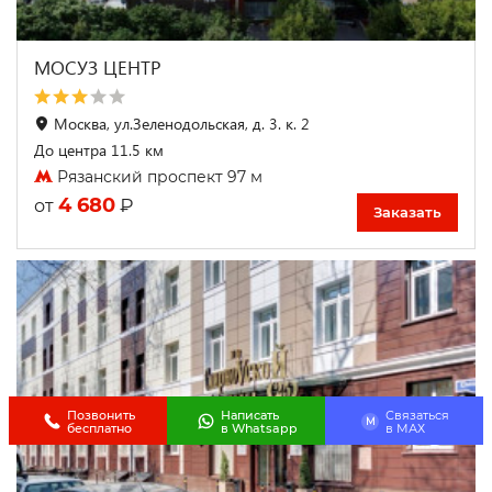
МОСУЗ ЦЕНТР
Москва, ул.Зеленодольская, д. 3. к. 2
До центра 11.5 км
Рязанский проспект 97 м
4 680
₽
от
Заказать
Позвонить
Написать
Связаться
M
бесплатно
в Whatsapp
в МАХ