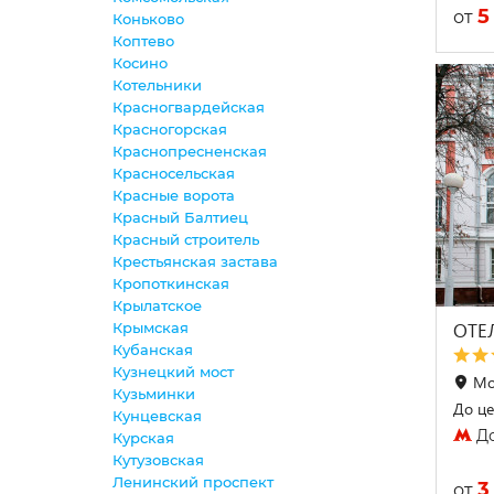
5
от
Коньково
Коптево
Косино
Котельники
Красногвардейская
Красногорская
Краснопресненская
Красносельская
Красные ворота
Красный Балтиец
Красный строитель
Крестьянская застава
Кропоткинская
Крылатское
ОТЕ
Крымская
Кубанская
Кузнецкий мост
Мо
Кузьминки
До це
Кунцевская
До
Курская
Кутузовская
Ленинский проспект
3
от