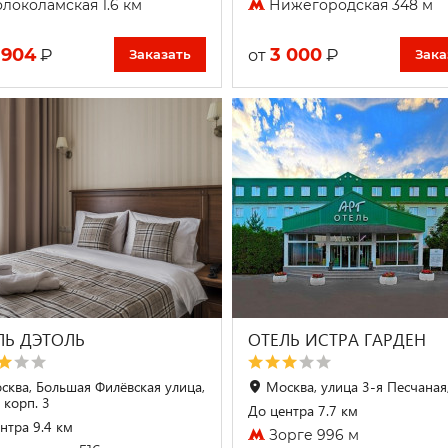
локоламская 1.6 км
Нижегородская 348 м
 904
3 000
₽
₽
от
Заказать
Зака
ЛЬ ДЭТОЛЬ
ОТЕЛЬ ИСТРА ГАРДЕН
сква, Большая Филёвская улица,
Москва, улица 3-я Песчаная
 корп. 3
До центра 7.7 км
нтра 9.4 км
Зорге 996 м