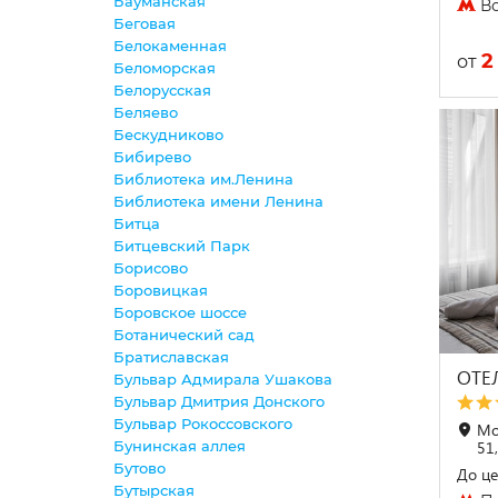
Бауманская
Во
Беговая
Белокаменная
2
от
Беломорская
Белорусская
Беляево
Бескудниково
Бибирево
Библиотека им.Ленина
Библиотека имени Ленина
Битца
Битцевский Парк
Борисово
Боровицкая
Боровское шоссе
Ботанический сад
Братиславская
ОТЕ
Бульвар Адмирала Ушакова
Бульвар Дмитрия Донского
Бульвар Рокоссовского
Мо
Бунинская аллея
51,
Бутово
До це
Бутырская