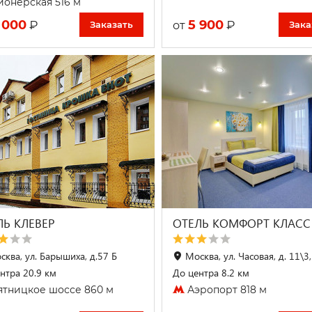
онерская 516 м
 000
5 900
₽
₽
от
Заказать
Зака
ЛЬ КЛЕВЕР
ОТЕЛЬ КОМФОРТ КЛАСС
сква, ул. Барышиха, д.57 Б
Москва, ул. Часовая, д. 11\3,
нтра 20.9 км
До центра 8.2 км
тницкое шоссе 860 м
Аэропорт 818 м