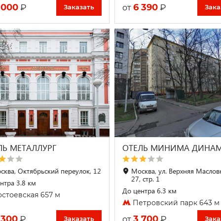
 000
6 390
₽
₽
от
Заказать
Зака
ЛЬ МЕТАЛЛУРГ
ОТЕЛЬ МИНИМА ДИНА
сква, Октябрьский переулок, 12
Москва, ул. Верхняя Масловк
27, стр. 1
нтра 3.8 км
До центра 6.3 км
стоевская 657 м
Петровский парк 643 м
 300
3 700
₽
₽
от
Заказать
Зака