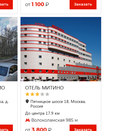
1 100
₽
от
зать
Заказать
МО
ОТЕЛЬ МИТИНО
а, д.
Пятницкое шоссе 18, Москва,
Россия
До центра 17.9 км
Волоколамская 985 м
3 800
₽
от
зать
Заказать