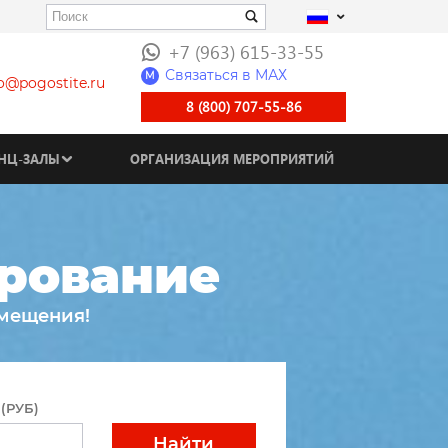
+7 (963) 615-33-55
Связаться в МАХ
M
fo@pogostite.ru
8 (800) 707-55-86
НЦ-ЗАЛЫ
ОРГАНИЗАЦИЯ МЕРОПРИЯТИЙ
рование
змещения!
(РУБ)
Найти