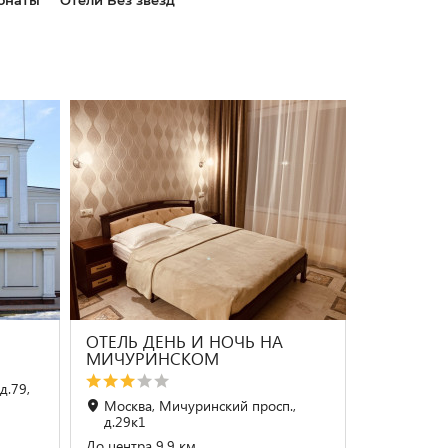
онаты
Отели Без звезд
ОТЕЛЬ ДЕНЬ И НОЧЬ НА
МИЧУРИНСКОМ
д.79,
Москва, Мичуринский просп.,
д.29к1
До центра 9.9 км