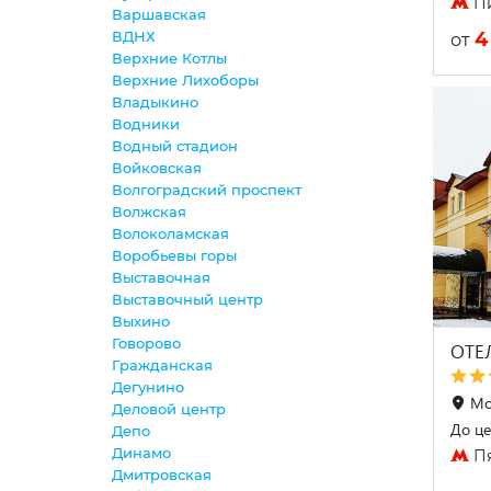
Пи
Варшавская
4
ВДНХ
от
Верхние Котлы
Верхние Лихоборы
Владыкино
Водники
Водный стадион
Войковская
Волгоградский проспект
Волжская
Волоколамская
Воробьевы горы
Выставочная
Выставочный центр
Выхино
Говорово
ОТЕ
Гражданская
Дегунино
Мо
Деловой центр
До це
Депо
Динамо
Пя
Дмитровская