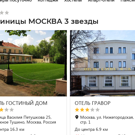
иры посуточно
Коттеджи
Хостелы
Апарт-отели
Панси
тиницы МОСКВА 3 звезды
ЛЬ ГОСТИНЫЙ ДОМ
ОТЕЛЬ ГРАВОР
ица Василия Петушкова 25,
Москва, ул. Нижегородская, 
ное Тушино, Москва, Россия
стр. 1
нтра 16.3 км
До центра 6.9 км