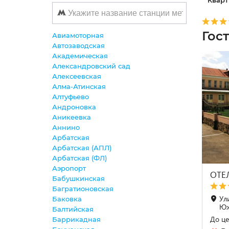
Кварт
Гос
Авиамоторная
Автозаводская
Академическая
Александровский сад
Алексеевская
Алма-Атинская
Алтуфьево
Андроновка
Аникеевка
Аннино
Арбатская
Арбатская (АПЛ)
Арбатская (ФЛ)
Аэропорт
ОТЕ
Бабушкинская
Багратионовская
Ул
Баковка
Юж
Балтийская
До це
Баррикадная