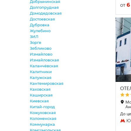
Добрынинская
6
от
Долгопрудная
Домодедовская
Достоевская
Дубровка
Жулебино
ЗИЛ
Зорге
Зябликово
Измайлово
Измайловская
Каланчёвская
Калитники
Калужская
Кантемировская
ОТЕ
Каховская
Каширская
Киевская
Мо
Ан
Китай-город
Кожуховская
До це
Коломенская
Юг
Коммунарка
Комсомольская