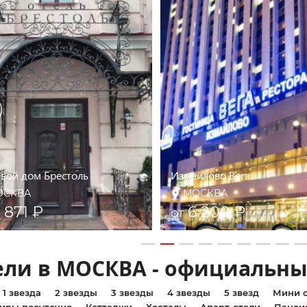
евой дом Брестоль
Измайлово Вега
ОСКВА
МОСКВА
 871 ₽
6 200 ₽
от
ели в МОСКВА - официальны
1 звезда
2 звезды
3 звезды
4 звезды
5 звезд
Мини о