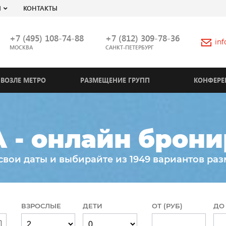
Я
КОНТАКТЫ
+7 (495) 108-74-88
+7 (812) 309-78-36
in
МОСКВА
САНКТ-ПЕТЕРБУРГ
ВОЗЛЕ МЕТРО
РАЗМЕЩЕНИЕ ГРУПП
КОНФЕРЕ
 - онлайн брони
свои даты и выбирайте из 1949 вариантов ра
ВЗРОСЛЫЕ
ДЕТИ
ОТ (РУБ)
ДО 