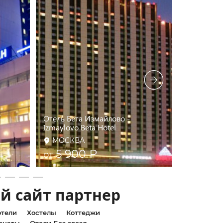
Отель Бета Измайлово -
Izmaylovo Beta Hotel
Измайлов
МОСКВА
МОСКВ
5 900 ₽
5 50
от
от
й сайт партнер
тели
Хостелы
Коттеджи