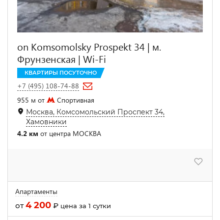
on Komsomolsky Prospekt 34 | м.
Фрунзенская | Wi-Fi
КВАРТИРЫ ПОСУТОЧНО
+7 (495) 108-74-88
955 м от
Спортивная
Москва, Комсомольский Проспект 34,
Хамовники
4.2 км
от центра МОСКВА
Апартаменты
4 200
от
₽
цена за 1 сутки