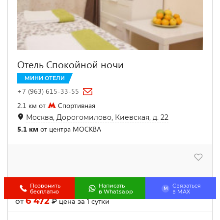
Отель Спокойной ночи
МИНИ ОТЕЛИ
+7 (963) 615-33-55
2.1 км от
Спортивная
Москва, Дорогомилово, Киевская, д. 22
5.1 км
от центра МОСКВА
Позвонить
Написать
Связаться
Двухместный номер Comfort двуспальная кровать
M
бесплатно
в Whatsapp
в МАХ
6 472
от
₽
цена за 1 сутки