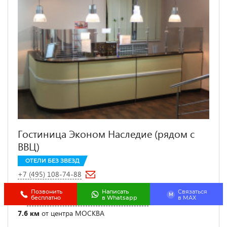
Гостиница Эконом Наследие (рядом с
ВВЦ)
ОТЕЛИ БЕЗ ЗВЕЗД
+7 (495) 108-74-88
1.5 км от
Алексеевская
Позвонить
Написать
Связаться
M
бесплатно
в Whatsapp
в МАХ
Москва, улица Космонавтов, д. 2
7.6 км
от центра МОСКВА