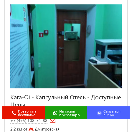
Kara-Oi - Капсульный Отель - Доступные
Цены
Позвонить
Написать
Связаться
ХОСТЕЛЫ
M
бесплатно
в Whatsapp
в МАХ
+7 (495) 108-74-88
2.2 км от
Дмитровская