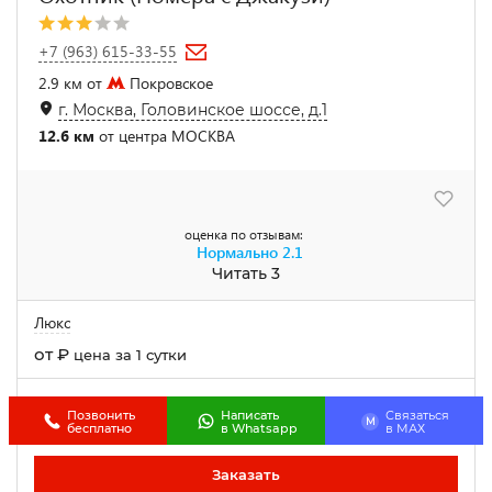
+7 (963) 615-33-55
2.9 км от
Покровское
г. Москва, Головинское шоссе, д.1
12.6 км
от центра МОСКВА
оценка по отзывам:
Нормально
2.1
Читать 3
Люкс
от
₽
цена за 1 сутки
Ещё 2 категории номеров
Позвонить
Написать
Связаться
M
бесплатно
в Whatsapp
в МАХ
У нас осталось 4 номера!
Заказать