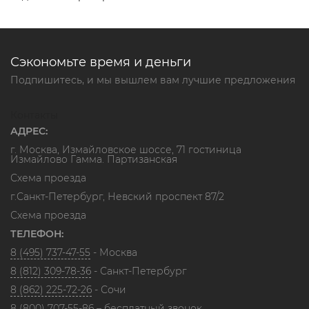
Сэкономьте время и деньги
Подпишитесь, и мы вышлем вам лучшие предложения
Контакты
АДРЕС:
г. Москва, Измайловское шоссе, 71 гостиница
Измайлово Гамма. Партизанская
Схема проезда
г.Санкт-Петербург, Невский проспект 87/2
Схема проезда
ТЕЛЕФОН:
8 (495) 737-47-55
- Москва
8 (812) 309-78-36
- Санкт-Петербург
8 (862) 225-72-26
- Сочи
8 (800) 707-55-86
– бесплатный звонок