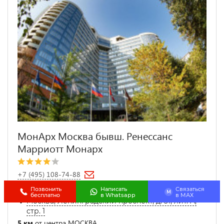
МонАрх Москва бывш. Ренессанс
Марриотт Монарх
+7 (495) 108-74-88
1.6 км от
ЦСКА
Позвонить
Написать
Связаться
M
бесплатно
в Whatsapp
в МАХ
Москва, Ленинградский проспект, д. 31, лит. А,
стр. 1
5 км
от центра МОСКВА